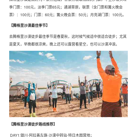
季门票：100元，淡季门票65元；通湖草原，联票（含门票和篝火晚会
票）：100元；门票：60元；篝火晚会票：50元；月亮湖门票：100元。
【腾格里沙漠最佳季节】
去腾格里沙漠徒步最佳季节是春夏秋，这时候气候适中很适合徒步；尤其
是夏天，早晚都很凉爽，晚上还可以露营看星空，也可以沙漠冲浪。
【腾格里沙漠徒步路线推荐】
DAY1:银川-阿拉善左旗-沙漠中转站-特日木图营地；