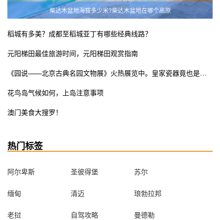
柴达木盆地海拔多少米?柴达木盆地在哪个高原
稻城有多美？成都至稻城亚丁有哪些经典线路？
元阳梯田最佳旅游时间，元阳梯田观赏指南
《园说——北京古典名园文物展》火热展览中。皇家瓷器竟也是少女粉ins风？错过这次展览遗憾终生
花鸟岛气候如何，上岛注意事项
澳门美食大搜罗！
热门标签
阿尔卑斯
圣彼得堡
苏尔
缅甸
清迈
琅勃拉邦
老挝
自驾攻略
曼德勒