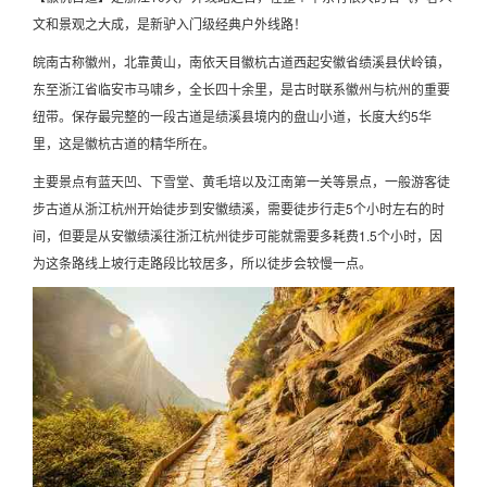
文和景观之大成，是新驴入门级经典户外线路！
皖南古称徽州，北靠黄山，南依天目徽杭古道西起安徽省绩溪县伏岭镇，
东至浙江省临安市马啸乡，全长四十余里，是古时联系徽州与杭州的重要
纽带。保存最完整的一段古道是绩溪县境内的盘山小道，长度大约5华
里，这是徽杭古道的精华所在。
主要景点有蓝天凹、下雪堂、黄毛培以及江南第一关等景点，一般游客徒
步古道从浙江杭州开始徒步到安徽绩溪，需要徒步行走5个小时左右的时
间，但要是从安徽绩溪往浙江杭州徒步可能就需要多耗费1.5个小时，因
为这条路线上坡行走路段比较居多，所以徒步会较慢一点。