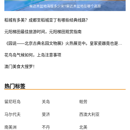
柴达木盆地海拔多少米?柴达木盆地在哪个高原
稻城有多美？成都至稻城亚丁有哪些经典线路？
元阳梯田最佳旅游时间，元阳梯田观赏指南
《园说——北京古典名园文物展》火热展览中。皇家瓷器竟也是少女粉ins风？错过这次展览遗憾终生
花鸟岛气候如何，上岛注意事项
澳门美食大搜罗！
热门标签
留尼旺岛
关岛
帕劳
马尔代夫
斐济
西澳大利亚
南美洲
不丹
北美