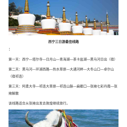
西宁三日游最佳线路
：
第一天：西宁—塔尔寺—日月山—青海湖—茶卡盐湖—黑马河日出（宿）
第二天：黑马河—环湖西路—热水草原—大通河畔—大冬山口—卓尔山
（宿祁连）
第三天：阿柔大寺—祁连大草原—祁连山脉—扁都口—张掖七彩丹霞—张
掖解散
该线路适合从张掖出发去敦煌继续旅行。