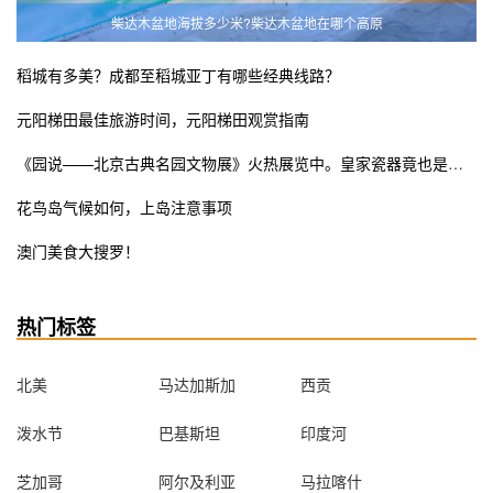
柴达木盆地海拔多少米?柴达木盆地在哪个高原
稻城有多美？成都至稻城亚丁有哪些经典线路？
元阳梯田最佳旅游时间，元阳梯田观赏指南
《园说——北京古典名园文物展》火热展览中。皇家瓷器竟也是少女粉ins风？错过这次展览遗憾终生
花鸟岛气候如何，上岛注意事项
澳门美食大搜罗！
热门标签
北美
马达加斯加
西贡
泼水节
巴基斯坦
印度河
芝加哥
阿尔及利亚
马拉喀什