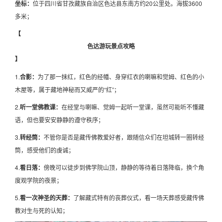
坐标：
位于四川省甘孜藏族自治区色达县东南方约20公里处。海拔3600
多米；
【
色达游玩景点攻略
】
1.
合影：
为了那一抹红，红色的经幡、身穿红衣的喇嘛和觉姆、红色的小
木屋等，属于藏地神秘而又威严的“红”；
2.
听一堂佛教课：
在经堂与喇嘛、觉姆一起听一堂课，虽然可能听不懂藏
语，但也要安安静静的遵守秩序；
3.
转经筒：
不管你是否是藏传佛教爱好者，跟随信众们在坦城转一圈转经
筒，感受他们的虔诚；
4.
看日落：
傍晚可以徒步到佛学院山顶，静静的等待着日落降临，换个角
度观学院的夜景；
5.
看一次神圣的天葬：
了解藏式特有的丧葬仪式，看一场天葬感受藏传佛
教对生与死的认知；