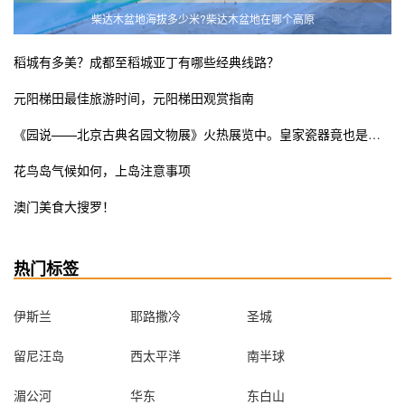
柴达木盆地海拔多少米?柴达木盆地在哪个高原
稻城有多美？成都至稻城亚丁有哪些经典线路？
元阳梯田最佳旅游时间，元阳梯田观赏指南
《园说——北京古典名园文物展》火热展览中。皇家瓷器竟也是少女粉ins风？错过这次展览遗憾终生
花鸟岛气候如何，上岛注意事项
澳门美食大搜罗！
热门标签
伊斯兰
耶路撒冷
圣城
留尼汪岛
西太平洋
南半球
湄公河
华东
东白山