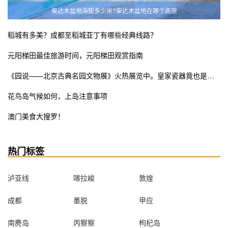
柴达木盆地海拔多少米?柴达木盆地在哪个高原
稻城有多美？成都至稻城亚丁有哪些经典线路？
元阳梯田最佳旅游时间，元阳梯田观赏指南
《园说——北京古典名园文物展》火热展览中。皇家瓷器竟也是少女粉ins风？错过这次展览遗憾终生
花鸟岛气候如何，上岛注意事项
澳门美食大搜罗！
热门标签
泸亚线
喀拉峻
敦煌
成都
墨脱
甲应
南麂岛
丙察察
枸杞岛