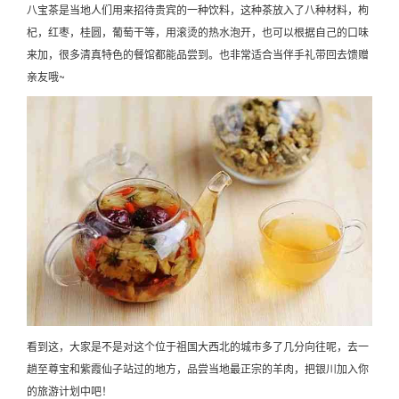
八宝茶是当地人们用来招待贵宾的一种饮料，这种茶放入了八种材料，枸
杞，红枣，桂圆，葡萄干等，用滚烫的热水泡开，也可以根据自己的口味
来加，很多清真特色的餐馆都能品尝到。也非常适合当伴手礼带回去馈赠
亲友哦~
看到这，大家是不是对这个位于祖国大西北的城市多了几分向往呢，去一
趟至尊宝和紫霞仙子站过的地方，品尝当地最正宗的羊肉，把银川加入你
的旅游计划中吧！