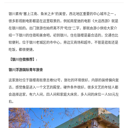
银川素有“塞上江南、鱼米之乡”的美誉，西北地区重要的中心城市之一 。
很多影视剧电影都是在这里取景的，例如周星驰的电影《大话西游》就是
在银川拍的。出门旅游也始终离不开“吃住”二字，那就由游小侠给大家介
绍一下银川的住宿和美食吧。初到银川，住在鼓楼是最合适的，交通也比
较便利，位于银川老城区的市中心，旁边又商场和超市，不管是逛街还是
吃饭，都很便捷。
【银川住宿推荐】:
银川浮游国际青年旅舍
这家旅社位于鼓楼南街意志巷52号，旅社的环境很好，内部的装修偏向复
古，感觉像是进入一个文艺的殿堂，硬件条件很好，很多文艺的年轻人都
会选择这家，有六人间，四人间和家庭大床房，多人间的床位一人50元左
右。