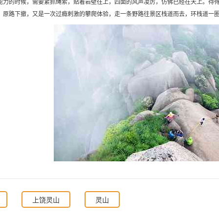
能力的时候，需要紧抓绳索，贴着岩壁往上，四面的风声凌厉，仿佛已经在天上。待
！原路下撤，又是一次过瘾刺激的攀爬体验，走一条野路往景区栈道而去，环栈道一
上饶灵山
灵山