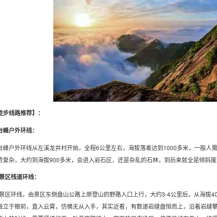
徒步线路推荐】：
台峰户外环线：
台峰户外环线从左溪龙井村开始，全程6公里左右，海拔落差达到1000多米，一般人需
势复杂，大约到海拔900多米，会进入岩石区，还是杂乱的石林，到后来就全是倾斜
-景区栈道环线：
-景区环线，由景区东侧盘山公路上原登山的野路入口上行，大约3-4公里后，从海拔4
耸立于眼前，直入云霄，仿佛无从入手，其实近看，有数道岩缝盘恒而上，沿着岩缝攀