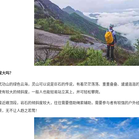
度大吗？
武功山的绿色云海，灵山可以说是巨石的传说，有着茫茫荡荡、重重叠叠、逶逶迤迤
使有较大的倾斜度，一般人也能轻易站立其上，并可轻松攀爬。
接近峰顶段，岩石的倾斜度较大，往往需要借助绳索辅助，需要参与者有较强的户外
景，无不让人趋之若鹜！