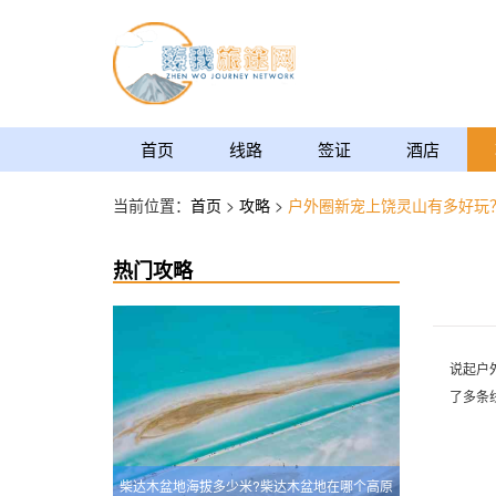
首页
线路
签证
酒店
当前位置：
首页
>
攻略
>
户外圈新宠上饶灵山有多好玩
热门攻略
说起户
了多条
柴达木盆地海拔多少米?柴达木盆地在哪个高原