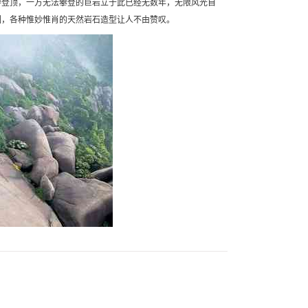
得登顶，一方无法攀登的巨岩立于此已经无数年，无限风光自
圈，各种惟妙惟肖的天然岩石造型让人不由赞叹。