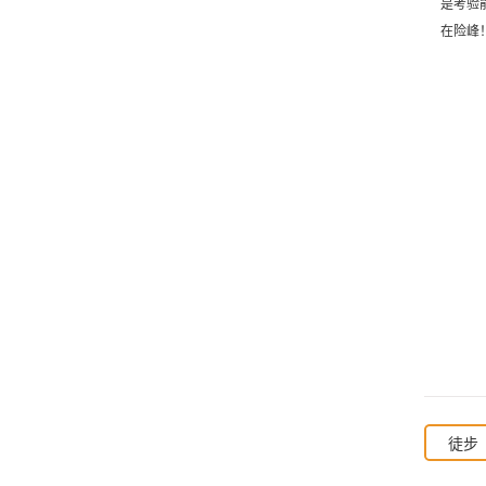
是考验
在险峰
徒步