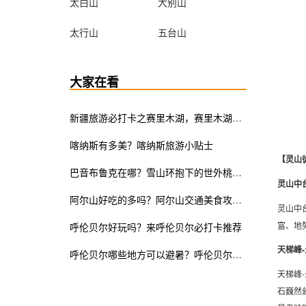
太白山
大别山
太行山
五台山
大家在看
新疆旅游必打卡之赛里木湖，赛里木湖游玩小攻略
喀纳斯有多美？喀纳斯旅游小贴士
【灵山
巴音布鲁克在哪？雪山环抱下的世外桃源你值得拥有
灵山中
阿尔山好吃的多吗？阿尔山交通美食攻略告诉你
灵山中
富、地
呼伦贝尔好玩吗？来呼伦贝尔必打卡推荐
天梯峰
呼伦贝尔哪些地方可以避暑？呼伦贝尔夏季避暑胜地推荐
天梯峰
石巍然