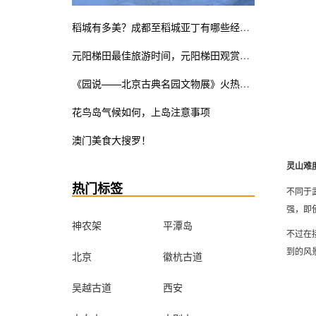
稻城有多美？成都至稻城亚丁有哪些经典线路？
元阳梯田最佳旅游时间，元阳梯田观赏指南
《园说——北京古典名园文物展》火热展览中。皇家瓷器竟也是少女粉ins风？错过这次展览遗憾终生
花鸟岛气候如何，上岛注意事项
澳门美食大搜罗！
灵山难
热门标签
不同于
强，即
神农架
平潭岛
不过在
到的风
北京
徽杭古道
吴越古道
西安