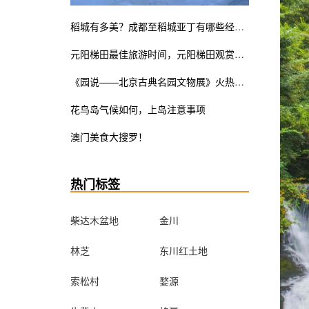
稻城有多美？成都至稻城亚丁有哪些经典线路？
元阳梯田最佳旅游时间，元阳梯田观赏指南
《园说——北京古典名园文物展》火热展览中。皇家瓷器竟也是少女粉ins风？错过这次展览遗憾终生
花鸟岛气候如何，上岛注意事项
澳门美食大搜罗！
热门标签
柴达木盆地
金川
林芝
东川红土地
索松村
婺源