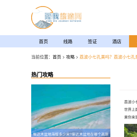
首页
线路
签证
酒店
当前位置：
首页
>
攻略
>
荔波小七孔美吗？荔波小七孔
热门攻略
荔波小
世界上
果你来
柴达木盆地海拔多少米?柴达木盆地在哪个高原