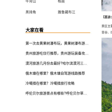
牛背山
格聂
黑排角
雅鲁藏布江
【荔波
景区主
大家在看
音谷、
第一次去黄果树瀑布玩，黄果树瀑布游玩攻略马了它！
贵州旅游吃住行推荐，贵州游玩装备攻略大全
漠河旅游几月份去最好?哈尔滨漠河三日游攻略
俄木塘在哪里？俄木塘自驾游线路推荐
冷噶措在哪里？冷噶措旅行攻略
呼伦贝尔旅游景点有哪些?呼伦贝尔草原包车多少钱