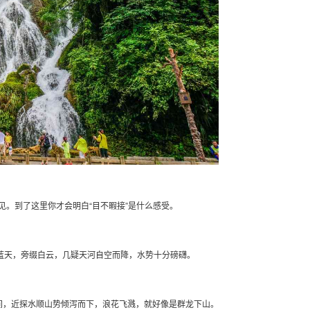
见。到了这里你才会明白“目不暇接”是什么感受。
悬蓝天，旁缀白云，几疑天河自空而降，水势十分磅礴。
间，近探水顺山势倾泻而下，浪花飞溅，就好像是群龙下山。