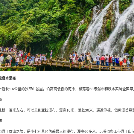
级叠水瀑布
上游长1.6公里的狭窄山谷里，沿高高低低的河床，错落着68级瀑布和跌水实属全国罕
布
孔桥一百米左右，可以见到亚拉瀑布，瀑宽10米，落差30米，逼近仰视，但见瀑首
布
布悬于群山之腰，是小七孔景区落差最大的瀑布，瀑高60多米，远看似条玉带悬于山