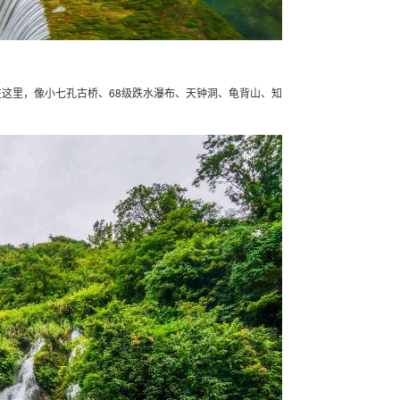
这里，像小七孔古桥、68级跌水瀑布、天钟洞、龟背山、知