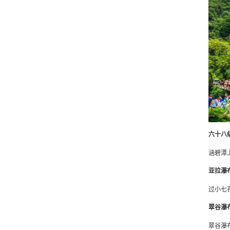
六十八
涵碧潭
亚拉瀑
过小七
翠谷瀑
翠谷瀑