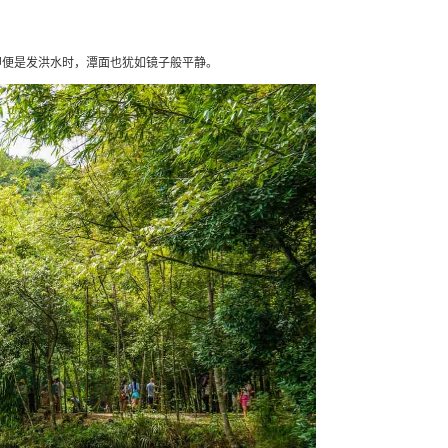
即便是发洪水时，潭面也犹如镜子般平静。