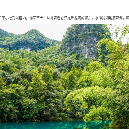
位于小七孔景区内，潭面不大，从地表看它只是卧龙河的源头，水潭犹如地底深渊，