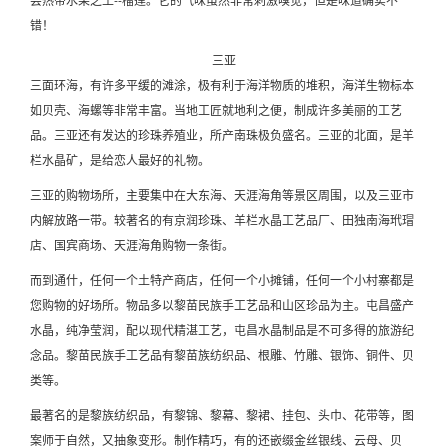
错！
三亚
三面环海，有许多平缓的滩涂，极有利于海洋物质的堆积，海洋生物标本
如贝壳、海螺等非常丰富。当地工匠就地利之便，制成许多美丽的工艺
品。三亚还有发达的珍珠养殖业，所产南珠极负盛名。三亚的北面，是羊
栏水晶矿，是给恋人最好的礼物。
三亚的购物场所，主要集中在大东海、天涯海角等景区周围，以及三亚市
内解放路一带。较著名的有京润珍珠、羊栏水晶工艺品厂、田独南海玳瑁
店、国宾商场、天涯海角购物一条街。
而到通什，任何一个土特产商店，任何一个小摊铺，任何一个小村寨都是
您购物的好场所。物品多以黎苗民族手工艺品和山区珍品为主。屯昌盛产
水晶，纯净莹润，配以现代精湛工艺，屯昌水晶制品是不可多得的旅游纪
念品。黎苗民族手工艺品有黎苗族纺织品、根雕、竹雕、银饰、铜件、贝
类等。
最著名的是黎族纺织品，有黎锦、黎幕、黎裙、挂包、头巾、花带等，图
案师于自然，又抽象变形。制作精巧，有的还嵌缀金丝银线、云母、贝