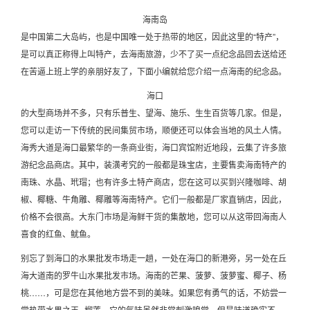
海南岛
是中国第二大岛屿，也是中国唯一处于热带的地区，因此这里的“特产”，
是可以真正称得上叫特产，去海南旅游，少不了买一点纪念品回去送给还
在苦逼上班上学的亲朋好友了，下面小编就给您介绍一点海南的纪念品。
海口
的大型商场并不多，只有乐普生、望海、施乐、生生百货等几家。但是，
您可以走访一下传统的民间集贸市场，顺便还可以体会当地的风土人情。
海秀大道是海口最繁华的一条商业街，海口宾馆附近地段，云集了许多旅
游纪念品商店。其中，装潢考究的一般都是珠宝店，主要售卖海南特产的
南珠、水晶、玳瑁；也有许多土特产商店，您在这可以买到兴隆咖啡、胡
椒、椰糖、牛角雕、椰雕等海南特产。它们一般都是厂家直销店，因此，
价格不会很高。大东门市场是海鲜干货的集散地，您可以从这带回海南人
喜食的红鱼、鱿鱼。
别忘了到海口的水果批发市场走一趟，一处在海口的新港旁，另一处在丘
海大道南的罗牛山水果批发市场。海南的芒果、菠萝、菠萝蜜、椰子、杨
桃……，可是您在其他地方尝不到的美味。如果您有勇气的话，不妨尝一
尝热带水果之王--榴莲。它的气味虽然非常刺激嗅觉，但是味道确实不