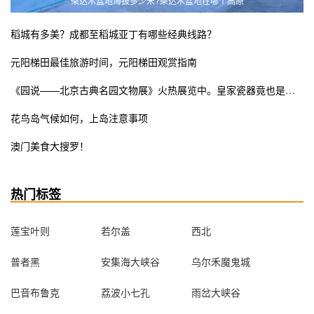
柴达木盆地海拔多少米?柴达木盆地在哪个高原
稻城有多美？成都至稻城亚丁有哪些经典线路？
元阳梯田最佳旅游时间，元阳梯田观赏指南
《园说——北京古典名园文物展》火热展览中。皇家瓷器竟也是少女粉ins风？错过这次展览遗憾终生
花鸟岛气候如何，上岛注意事项
澳门美食大搜罗！
热门标签
莲宝叶则
若尔盖
西北
普者黑
安集海大峡谷
乌尔禾魔鬼城
巴音布鲁克
荔波小七孔
雨岔大峡谷