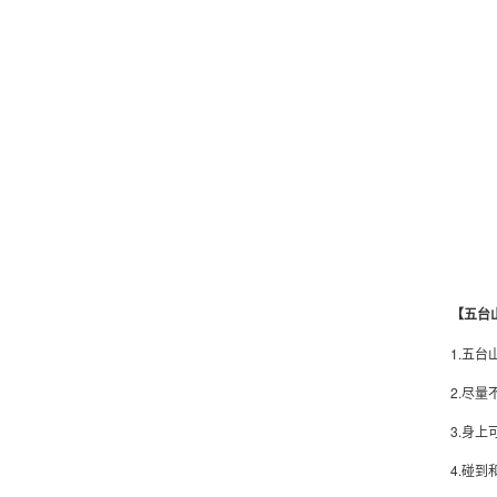
【五台
1.五
2.尽
3.身
4.碰