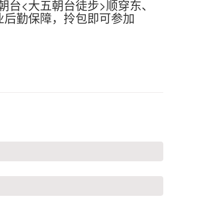
朝台<大五朝台徒步>顺穿东、
业后勤保障，拎包即可参加