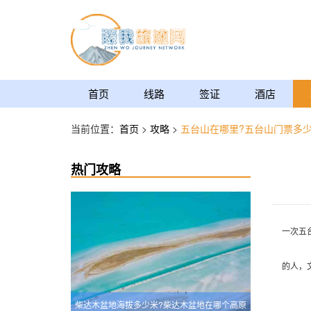
首页
线路
签证
酒店
当前位置：
首页
>
攻略
>
五台山在哪里?五台山门票多少
热门攻略
一次五
的人，
柴达木盆地海拔多少米?柴达木盆地在哪个高原