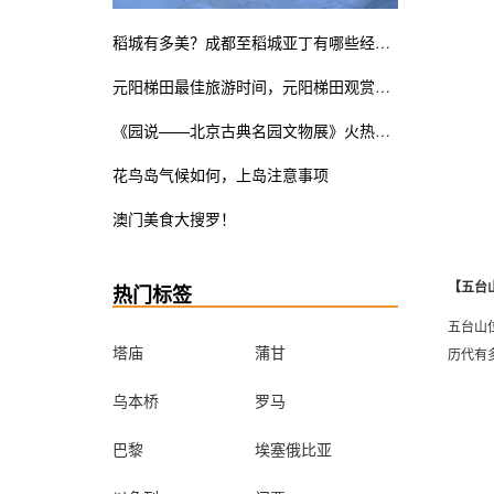
稻城有多美？成都至稻城亚丁有哪些经典线路？
元阳梯田最佳旅游时间，元阳梯田观赏指南
《园说——北京古典名园文物展》火热展览中。皇家瓷器竟也是少女粉ins风？错过这次展览遗憾终生
花鸟岛气候如何，上岛注意事项
澳门美食大搜罗！
【五台
热门标签
五台山
塔庙
蒲甘
历代有
乌本桥
罗马
巴黎
埃塞俄比亚