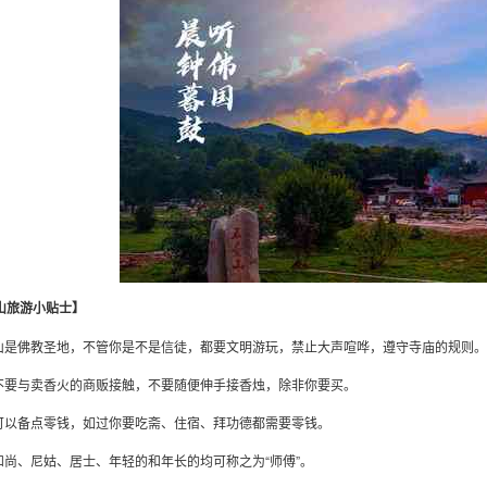
山旅游小贴士】
台山是佛教圣地，不管你是不是信徒，都要文明游玩，禁止大声喧哗，遵守寺庙的规则。
量不要与卖香火的商贩接触，不要随便伸手接香烛，除非你要买。
上可以备点零钱，如过你要吃斋、住宿、拜功德都需要零钱。
到和尚、尼姑、居士、年轻的和年长的均可称之为“师傅”。