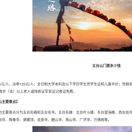
五台山门票多少钱
45元/人，淡季120元/人；全日制大学本科及以下学历学生凭学生证和儿童半价；凭相
5周岁（含）以上老人或残疾证军官证记者证免费。
山主要景点】
的主要景点分为五台名峰和五台名寺。五台名峰：北台叶斗峰、东台望海峰、西台挂
院寺、殊像寺、黛螺顶、龙泉寺、碧山寺、南山寺、广济寺、万佛阁等。