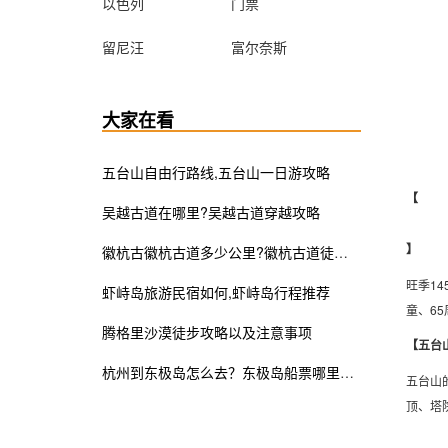
以色列
门票
留尼汪
富尔奈斯
大家在看
五台山自由行路线,五台山一日游攻略
【
吴越古道在哪里?吴越古道穿越攻略
】
徽杭古徽杭古道多少公里?徽杭古道徒步攻略
旺季1
虾峙岛旅游民宿如何,虾峙岛行程推荐
童、6
腾格里沙漠徒步攻略以及注意事项
【五台
杭州到东极岛怎么去？东极岛船票哪里订?
五台山
顶、塔