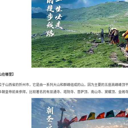
山在哪里】
位于山西省的忻州市，它是由一系列大山和群峰组成的山，因为主要的五座高峰峰顶
多朝皇帝前来参拜，比较著名的有显通寺、塔院寺、菩萨顶、南山寺、黛螺顶、金阁