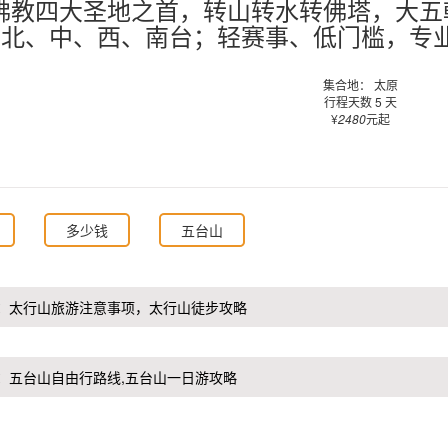
佛教四大圣地之首，转山转水转佛塔，大五
北、中、西、南台；轻赛事、低门槛，专
集合地： 太原
行程天数 5 天
¥
2480
元起
多少钱
五台山
：
太行山旅游注意事项，太行山徒步攻略
：
五台山自由行路线,五台山一日游攻略