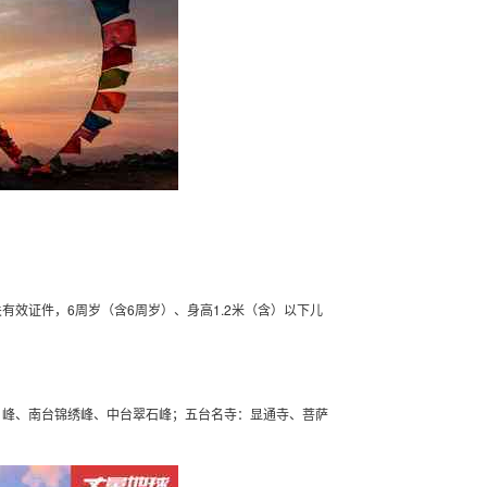
关有效证件，6周岁（含6周岁）、身高1.2米（含）以下儿
月峰、南台锦绣峰、中台翠石峰；五台名寺：显通寺、菩萨