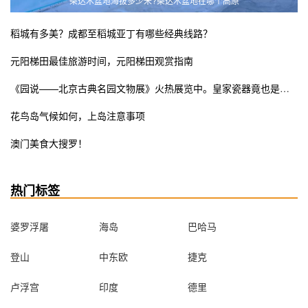
柴达木盆地海拔多少米?柴达木盆地在哪个高原
稻城有多美？成都至稻城亚丁有哪些经典线路？
元阳梯田最佳旅游时间，元阳梯田观赏指南
《园说——北京古典名园文物展》火热展览中。皇家瓷器竟也是少女粉ins风？错过这次展览遗憾终生
花鸟岛气候如何，上岛注意事项
澳门美食大搜罗！
热门标签
婆罗浮屠
海岛
巴哈马
登山
中东欧
捷克
卢浮宫
印度
德里