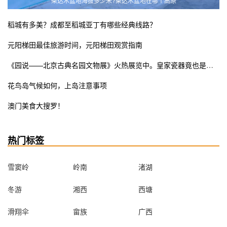
柴达木盆地海拔多少米?柴达木盆地在哪个高原
稻城有多美？成都至稻城亚丁有哪些经典线路？
元阳梯田最佳旅游时间，元阳梯田观赏指南
《园说——北京古典名园文物展》火热展览中。皇家瓷器竟也是少女粉ins风？错过这次展览遗憾终生
花鸟岛气候如何，上岛注意事项
澳门美食大搜罗！
热门标签
雪窦岭
岭南
渚湖
冬游
湘西
西塘
滑翔伞
畲族
广西