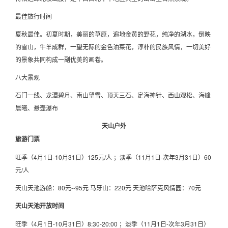
最佳旅行时间
夏秋最佳。初夏时期，美丽的草原，遍地金黄的野花，纯净的湖水，倒映
的雪山，牛羊成群，一望无际的金色油菜花，淳朴的民族风情，一切美好
的景象共同构成一副优美的画卷。
八大景观
石门一线、龙潭碧月、南山望雪、顶天三石、定海神针、西山观松、海峰
晨曦、悬壶瀑布
天山户外
旅游门票
旺季（4月1日-10月31日）125元/人 ；淡季（11月1日-次年3月31日）60
元/人
天山天池游船：80元--95元 马牙山：220元 天池哈萨克风情园：70元
天山天池开放时间
旺季（4月1日-10月31日）8:30-20:00 ；淡季（11月1日-次年3月31日）