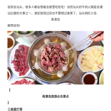
说到去汕头，很多人都会想着去那里吃吃吃！当然汕头的牛肉火锅是去潮
汕比做的大事之一，酒足饭饱过后也不要错过美景了，汕头网红小岛
南澳岛
推荐给你!
【
南澳岛旅游必去景点
】
三囱崖灯塔