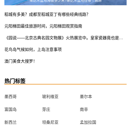
柴达木盆地海拔多少米?柴达木盆地在哪个高原
稻城有多美？成都至稻城亚丁有哪些经典线路？
元阳梯田最佳旅游时间，元阳梯田观赏指南
《园说——北京古典名园文物展》火热展览中。皇家瓷器竟也是少女粉ins风？错过这次展览遗憾终生
花鸟岛气候如何，上岛注意事项
澳门美食大搜罗！
热门标签
墨西哥
玻利维亚
墨尔本
富国岛
芽庄
南非
新西兰
坦桑尼亚
孟加拉国