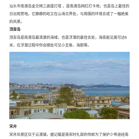
汕头市南澳岛金交椅三囱崖灯塔 ，是南澳岛网红打卡地，也是岛上最佳的
日出观赏地。它静静的屹立在山海交界处，与周围的环境合成了一幅绝美
的风景。
顶澎岛
顶澎岛是南澳岛最清澈的海域，也是浮潜的最佳去处，海底能见度可达6
米，在浮潜过程中你会随处可见小丑鱼、海胆等。
宋井
宋井风景区位于云澳镇，据记载是南宋时礼部的侍郎为了保护少帝退经南