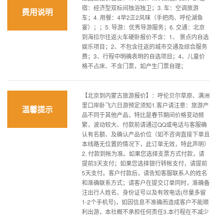
宿：经济型双标间独浴独卫；3. 车：空调旅游
费用说明
车；4. 用餐：4早2正2风味（手把肉、呼伦湖鱼
宴）；；5. 导游：优秀导游服务；6. 交通：北京
到海拉尔往返火车硬卧报价不含：1、 景点内自选
娱乐项目；2、不包含往返的城市交通及综合服务
费；3、行程中明确表明的自选项目；4、儿童价
格不占床、不含门票，如产生门票自理；
【北京到内蒙古旅游报价】：呼伦贝尔草原、满洲
里口岸卧飞六日游预定须知1.客户请注意：旅游产
温馨提示
品不同于其他产品，特比是春节期间价格变动频
繁，波动较大、付款前请通过QQ或电话与客服确
认有名额、及确认产品价位（如不咨询直接下单且
本线路无位置的情况下，此订单无效，特此声明）
2. 付款到帐为准。如果您选择支票方式付款，请
提前3天支付；如果您选择银行转帐支付，请提前
5天支付。客户付款后，请告知客服联系人的姓名
和准确联系方式；请客户在提交订单同时，准确备
注出行人姓名、身份证号以及有效电话(尽量多留
1-2个手机号)，如因信息不准确而造成客户不能顺
利出游，本社概不承担任何责任3.本行程在不减少