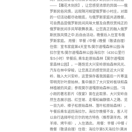
——【雕花木刻房】，让您感受浓厚的异国——俄
罗斯民俗风情，远观隔河相望俄罗斯小村庄，对面
的一切活动都尽收眼底，与俄罗斯家庭共进晚餐，
可自费品尝俄罗斯民间风味大餐及自费欣赏纯正的
俄罗斯民间手风琴歌舞表演。让您真正的融入俄罗
斯民族风情之中.后自由活动，晚餐后入住室韦俄
罗斯家庭。 用餐：早餐 √中餐 √晚餐（敬请自理）
住宿：室韦家庭第4天室韦/莫尔道嘎森林公园/海
拉尔室韦/莫尔道嘎森林公园/海拉尔（430公里行
车5小时）早餐后, 乘车赴原始森林【莫尔道嘎国
家森林公园】，一路饱览大兴安岭原始森林风光、
汽车在林中穿梭，让您真正的感觉到走近大兴安
岭、融入大兴安岭，这里保存着我国最后一片寒温
带明亮针叶原始林，集中展示了大兴安岭板块和森
林植被的风姿；参观莫尔道嘎原始森林公园，“冯
小刚的著名影片《夜宴》曾在此取景、大兴安岭自
然生态展示园、红豆坡、走堰松幽静猎人之路、览
一目九岭、樟子松原始森林、落叶松原始森林），
午餐后乘车返回海拉尔。海拉尔晚餐不含，客人可
以自行选择呼伦贝尔的地方特色（推荐涮羊肉、烤
羊排、烤牛排），入住酒店。 用餐：早餐 √中餐 √
晚餐（敬请自理）住宿：海拉尔第5天海拉尔/满洲