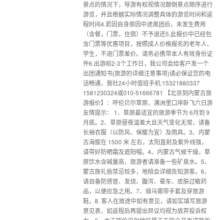
景点的情况下，导游有权视情况颠倒景点顺序进行
游览，并且根据实际情况调整具体的游览时间和返
程时间4.若因自身原因中途离团后，未发生费用
（含餐，门票，住宿）不予退还5.此报价中已经包
含门票等优惠项目，按照成人价格报名的老年人、
学生，不退门票差价。请务必携带本人有效身份证
件6.出游前2-3个工作日，我公司会给客户发一个
出团通知书(旅游的详细注意事项)请必保证您的电
话畅通，我社24小时值班手机:15321880337
1581230324或010-51666781 【北京到内蒙古旅
游报价】：呼伦贝尔草原、满洲里口岸卧飞六日游
友情提示： 1、草原最适宜的旅游季节为 6月到 9
月底。2、草原昼夜温差大且天气变化无常，请备
长袖衣服（以防风、保暖为宜）及雨具。3、内蒙
古海拔在 1500 米 左右，太阳直射及紫外线强，
请带好防晒霜及遮阳帽。4、内蒙古气候干燥，草
原饮水含碱量高，旅游者请准备一些矿泉水。5、
蒙古族礼俗禁忌较多，地陪会详细告知游客。6、
请自备防感冒、发烧、腹泻、晕车、皮肤过敏药
品，以便应急之用。7、骑马需带手套及穿旅游
鞋。8. 客人在旅途中如有意见，请如实填写旅游
意见表，如返程后再提出异议均视为放弃投诉权