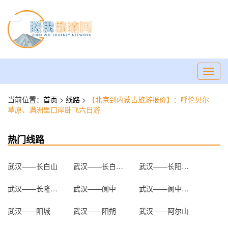
Toggl
navig
当前位置：
首页
>
线路
>
【北京到内蒙古旅游报价】：呼伦贝尔
草原、满洲里口岸卧飞六日游
热门线路
武汉——长白山
武汉——长白山天池
武汉——长阳清江画廊
武汉——长隆欢乐世界
武汉——阆中
武汉——阆中古城
武汉——阳城
武汉——阳朔
武汉——阿尔山