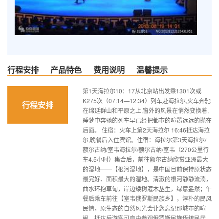
行程安排
产品特色
费用说明
温馨提示
第1天海拉尔10：17从北京站出发乘1301次或
K275次（07:14—12:34）列车赴海拉尔,火车奔驰
行程安排
在绵延群山和平原之上,窗外的风景在悄然变换着,
睡梦中奔驰的列车早已经把都市的喧嚣远远的抛在
后面。 住宿：火车上第2天海拉尔 16:46抵达海拉
尔,晚餐后入住宾馆。住宿：海拉尔第3天海拉尔/
额尔古纳/室韦海拉尔/额尔古纳/室韦（270公里行
车4.5小时）集合后，前往额尔古纳欣赏亚洲最大
的湿地——【根河湿地】，是中国目前保持原状态
最完好、面积最大的湿地。清澈的根河静静流淌，
曲水环抱草甸，岸边矮树灌木丛生，绿意盎然；午
餐后乘车前往【室韦俄罗斯民族乡】，淳朴的民风
民情，原生态的自然风光会让您忘记那城市的喧
闹，抵达后游客可自由参观俄罗斯民族传统民居