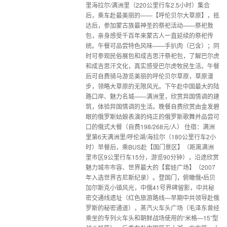
里海拉尔/满洲里（220公里行车2.5小时）集合
后，乘车赴最美丽的——【呼伦贝尔大草原】，抵
达后，参加蒙古族最神圣的祭祀活动——祭祀敖
包，亲身感受千百年来蒙古人一直延续的祭祀传
统。午餐可品尝特色风味——手扒肉（已含）；同
时可参观民俗展包和成吉思汗祭祀包，了解巴尔虎
和成吉思汗文化，真实感受巴尔虎牧民生活。午餐
后可自费骑马游览美丽的呼伦贝尔草原，草原漫
步，领略大草原的无限风光。下午赴中国最大的陆
路口岸、魅力名城——满洲里，欣赏异国情调的建
筑，体验异国情调的生活。晚餐自费欣赏由金发碧
眼的俄罗斯姑娘表演的纯正的俄罗斯歌舞并品尝可
口的俄式大餐（自费198/268元/人） 住宿：满洲
里第6天满洲里/呼伦湖/海拉尔（180公里行车2小
时）早餐后，乘BUS赴【国门景区】（距离满洲
里市区9公里行车15分，游览90分钟），沿途欣赏
魅力城市市容、世界最大的【套娃广场】（2007
年入选世界吉尼斯纪录）。登国门，俯瞰俄•后贝
加尔斯克小镇风光，中俄41号界碑留影，中共秘
密交通线遗址（红色旅游路线—早期中共领导赴俄
罗斯的秘密通道），蒸汽火车头广场（毛泽东曾经
乘坐的专列火车头和朝鲜战场使用的“米格—15”型