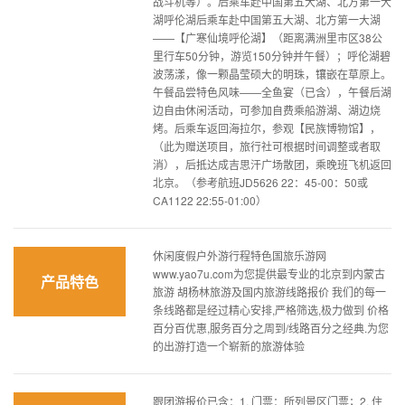
战斗机等）。后乘车赴中国第五大湖、北方第一大
湖呼伦湖后乘车赴中国第五大湖、北方第一大湖
——【广寒仙境呼伦湖】（距离满洲里市区38公
里行车50分钟，游览150分钟并午餐）；呼伦湖碧
波荡漾，像一颗晶莹硕大的明珠，镶嵌在草原上。
午餐品尝特色风味——全鱼宴（已含），午餐后湖
边自由休闲活动，可参加自费乘船游湖、湖边烧
烤。后乘车返回海拉尔，参观【民族博物馆】，
（此为赠送项目，旅行社可根据时间调整或者取
消），后抵达成吉思汗广场散团，乘晚班飞机返回
北京。（参考航班JD5626 22：45-00：50或
CA1122 22:55-01:00）
休闲度假户外游行程特色国旅乐游网
www.yao7u.com为您提供最专业的北京到内蒙古
产品特色
旅游 胡杨林旅游及国内旅游线路报价 我们的每一
条线路都是经过精心安排,严格筛选,极力做到 价格
百分百优惠,服务百分之周到/线路百分之经典.为您
的出游打造一个崭新的旅游体验
跟团游报价已含：1. 门票：所列景区门票；2. 住