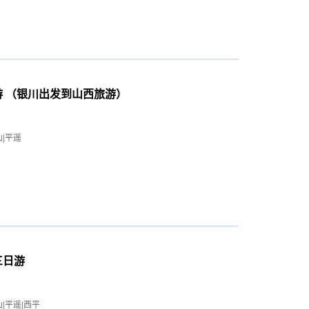
游 （银川出发到山西旅游）
山|平遥
三日游
|平遥|西平