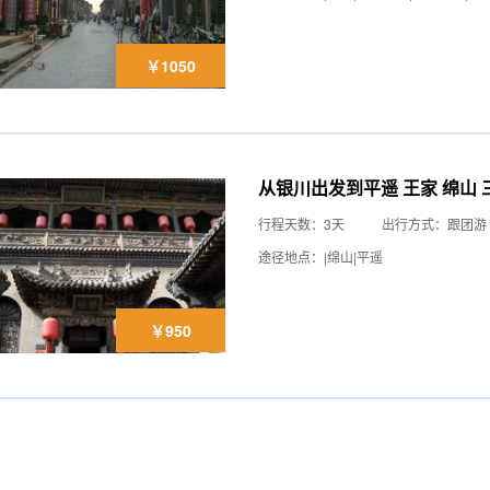
￥1050
从银川出发到平遥 王家 绵山 
行程天数：3天
出行方式：跟团游
途径地点：|绵山|平遥
￥950