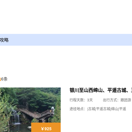
攻略
山
6条
银川至山西绵山、平遥古城、
行程天数：3天
出行方式：跟团游
途径地点：|古城|平遥古城|绵山|平遥
￥925