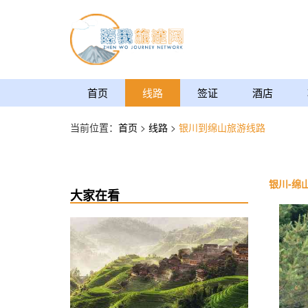
首页
线路
签证
酒店
当前位置：
首页
>
线路
>
银川到绵山旅游线路
银川-绵
大家在看