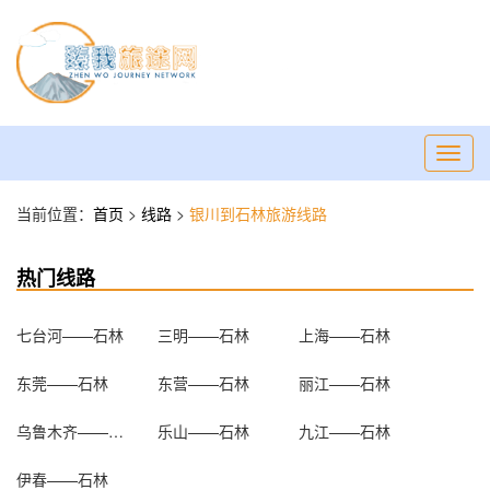
Toggl
navig
当前位置：
首页
>
线路
>
银川到石林旅游线路
热门线路
七台河——石林
三明——石林
上海——石林
东莞——石林
东营——石林
丽江——石林
乌鲁木齐——石林
乐山——石林
九江——石林
伊春——石林