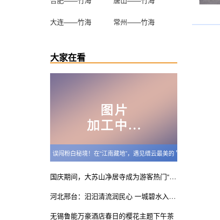
大连——竹海
常州——竹海
大家在看
误闯粉白秘境！在“江南藏地”，遇见缙云最美的＂樱吹雪＂
国庆期间，大苏山净居寺成为游客热门“打卡地”！
河北邢台：汩汩清流润民心 一城碧水入画来
无锡鲁能万豪酒店春日的樱花主题下午茶