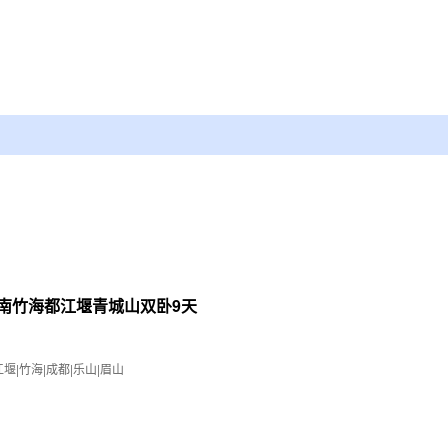
南竹海都江堰青城山双卧9天
堰|竹海|成都|乐山|眉山