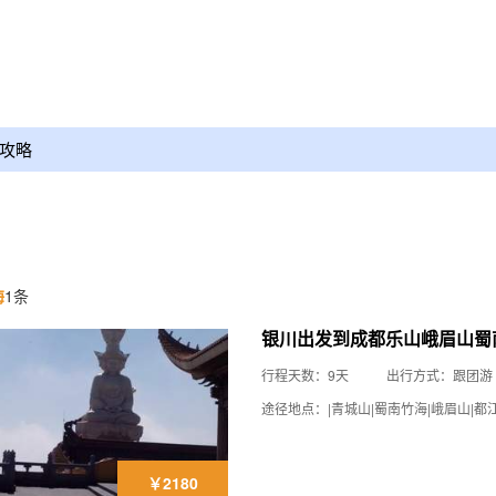
攻略
海
1条
银川出发到成都乐山峨眉山蜀
行程天数：9天
出行方式：跟团游
途径地点：|青城山|蜀南竹海|峨眉山|都江
￥2180