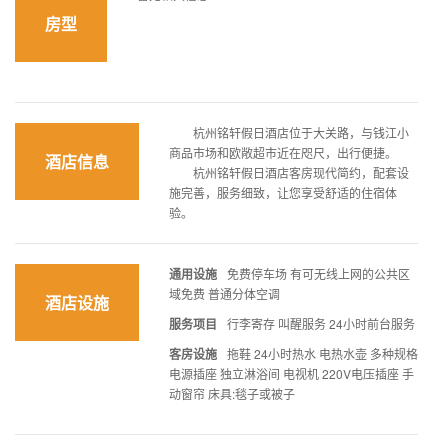
房型
杭州铭轩假日酒店位于大关路，与钱江小
商品市场和欧敞超市近在咫尺，出行便捷。
酒店信息
杭州铭轩假日酒店客房现代简约，配套设
施完善，服务细致，让您享受舒适的住宿体
验。
通用设施
免费停车场 有可无线上网的公共区
域免费 普通分体空调
酒店设施
服务项目
行李寄存 叫醒服务 24小时前台服务
客房设施
拖鞋 24小时热水 电热水壶 多种规格
电源插座 独立淋浴间 电视机 220V电压插座 手
动窗帘 床具:毯子或被子