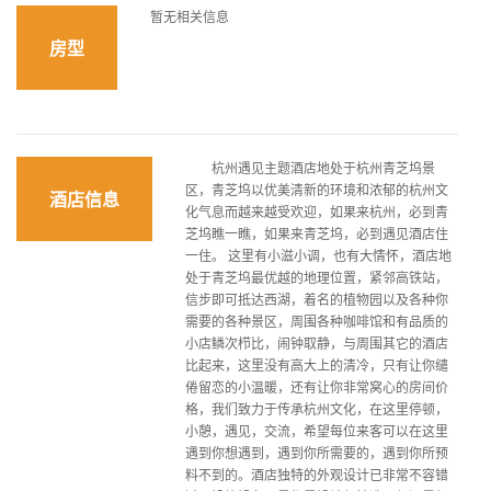
暂无相关信息
房型
杭州遇见主题酒店地处于杭州青芝坞景
区，青芝坞以优美清新的环境和浓郁的杭州文
酒店信息
化气息而越来越受欢迎，如果来杭州，必到青
芝坞瞧一瞧，如果来青芝坞，必到遇见酒店住
一住。 这里有小滋小调，也有大情怀，酒店地
处于青芝坞最优越的地理位置，紧邻高铁站，
信步即可抵达西湖，着名的植物园以及各种你
需要的各种景区，周围各种咖啡馆和有品质的
小店鳞次栉比，闹钟取静，与周围其它的酒店
比起来，这里没有高大上的清冷，只有让你缱
倦留恋的小温暖，还有让你非常窝心的房间价
格，我们致力于传承杭州文化，在这里停顿，
小憩，遇见，交流，希望每位来客可以在这里
遇到你想遇到，遇到你所需要的，遇到你所预
料不到的。酒店独特的外观设计已非常不容错