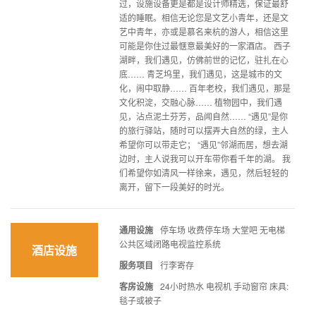
过，设施设备更是都是设计师精选，保证最舒
适的睡眠。相信无论您是文艺小青年，还是文
艺中青年，亦或是慕名来杭的游人，相信这里
可能是你住过最惬意最美好的一家酒店。 西子
湖畔，我们遇见，仿佛前世的记忆，驻扎在心
底…… 青芝坞里，我们遇见，这是城市的文
化，闹中取静…… 百年老校，我们遇见，那是
文化积淀，交融心脉…… 植物园中，我们遇
见，沾点泥土芬芳，品闻自然…… “遇见”是你
的旅行驿站，随时可以摆弄大自然的绿，主人
希望你可以带走它； “遇见”邻湖而居，想去湖
边时，主人说我可以开车带你看千年的湖。 我
们希望你如清风一样徐来，遇见，然后轻轻的
离开，留下一段美好的时光。
通用设施
停车场 收费停车场 大堂吧 无电梯
公共区域闭路电视监控系统
酒店设施
服务项目
行李寄存
客房设施
24小时热水 电视机 手动窗帘 床具:
毯子或被子