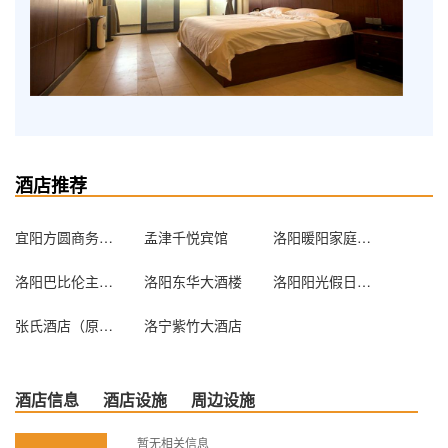
酒店推荐
宜阳方圆商务酒店
孟津千悦宾馆
洛阳暖阳家庭驿站
洛阳巴比伦主题宾馆
洛阳东华大酒楼
洛阳阳光假日快捷酒店
张氏酒店（原速8酒店龙门九都路店）
洛宁紫竹大酒店
酒店信息
酒店设施
周边设施
暂无相关信息