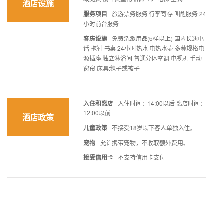
酒店设施
服务项目
旅游票务服务 行李寄存 叫醒服务 24
小时前台服务
客房设施
免费洗漱用品(6样以上) 国内长途电
话 拖鞋 书桌 24小时热水 电热水壶 多种规格电
源插座 独立淋浴间 普通分体空调 电视机 手动
窗帘 床具:毯子或被子
入住和离店
入住时间：14:00以后 离店时间：
12:00以前
酒店政策
儿童政策
不接受18岁以下客人单独入住。
宠物
允许携带宠物，不收取额外费用。
接受信用卡
不支持信用卡支付