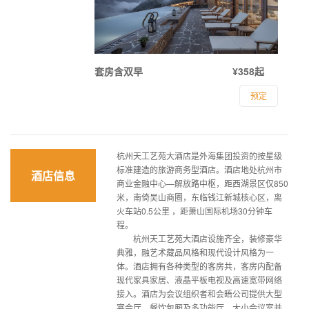
套房含双早
¥358起
预定
杭州天工艺苑大酒店是外海集团投资的按星级
标准建造的旅游商务型酒店。酒店地处杭州市
酒店信息
商业金融中心—解放路中枢，距西湖景区仅850
米，南倚吴山商圈，东临钱江新城核心区，离
火车站0.5公里 ，距萧山国际机场30分钟车
程。
杭州天工艺苑大酒店设施齐全，装修豪华
典雅，融艺术藏品风格和现代设计风格为一
体。酒店拥有各种类型的客房共，客房内配备
现代家具家居、液晶平板电视及高速宽带网络
接入。酒店为会议组织者和会晤公司提供大型
宴会厅，餐饮包厢及多功能厅，大小会议室并