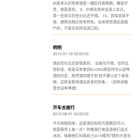
别是床头的背景墙是一幅牡丹喜鹊图，雍容华
贵，很是喜欢。 9、价格在周末会涨上去点，
周一至周五的性价比还不错。 10、宾馆总体不
错，建筑风格比较有特色。总体感觉酒店是国
产的，不是合资的活进口的。
明明
2010-07-19 00:00:00
酒店性价比还是很高的， 设施也不错，住的比
较舒适，就是没有拿到ELONG预定时可以送啤
酒的约定，既然酒店做不到 就不要以这个来促
销，这样会影响酒店自身的形象，（说明冰箱
里也没有啤酒）
开车去旅行
2010-08-01 00:00:00
今天刚刚回来，这家酒店别的方面都还可以。
就是服务上差一点！昨晚我打电话请他们送点
冰块，结果他们叫我自己从10楼到7楼的大堂去