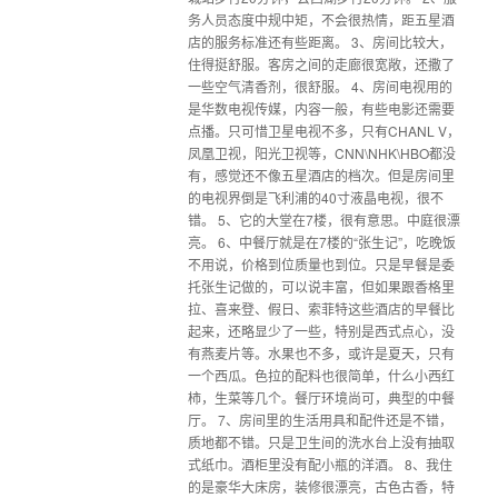
务人员态度中规中矩，不会很热情，距五星酒
店的服务标准还有些距离。 3、房间比较大，
住得挺舒服。客房之间的走廊很宽敞，还撒了
一些空气清香剂，很舒服。 4、房间电视用的
是华数电视传媒，内容一般，有些电影还需要
点播。只可惜卫星电视不多，只有CHANL V，
凤凰卫视，阳光卫视等，CNN\NHK\HBO都没
有，感觉还不像五星酒店的档次。但是房间里
的电视界倒是飞利浦的40寸液晶电视，很不
错。 5、它的大堂在7楼，很有意思。中庭很漂
亮。 6、中餐厅就是在7楼的“张生记”，吃晚饭
不用说，价格到位质量也到位。只是早餐是委
托张生记做的，可以说丰富，但如果跟香格里
拉、喜来登、假日、索菲特这些酒店的早餐比
起来，还略显少了一些，特别是西式点心，没
有燕麦片等。水果也不多，或许是夏天，只有
一个西瓜。色拉的配料也很简单，什么小西红
柿，生菜等几个。餐厅环境尚可，典型的中餐
厅。 7、房间里的生活用具和配件还是不错，
质地都不错。只是卫生间的洗水台上没有抽取
式纸巾。酒柜里没有配小瓶的洋酒。 8、我住
的是豪华大床房，装修很漂亮，古色古香，特