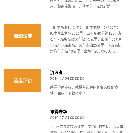
降屏幕，无线话筒云泉厅：60平方可容纳30
人，配备投影仪，升降屏幕，无线话筒
距离西湖1.5公里； - 距离武林广场4公里； -
距离萧山机场27公里，出租车40分钟120元左
周边设施
右； - 距离城站火车站1.5公里，出租车5分钟
11元； - 距离杭州火车南站25公里； - 距离杭
州汽车东站 13公里，出租车20分钟30元。
流浪者
2010-07-24 00:00:00
酒店评价
感觉整体不错，就是有的房间莫名其妙割掉一
块，面积一下就很小了
难得奢华
2010-07-24 00:00:00
1、酒店位置较为适中，交通比较方便。区火车
城站步行20分钟，去西湖步行20分钟。 2、服