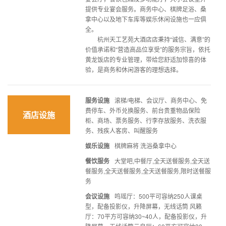
提供专业宴会服务。商务中心、棋牌足浴、桑
拿中心以及地下车库等娱乐休闲设施也一应俱
全。
杭州天工艺苑大酒店店秉持“诚信、满意”的
价值承诺和“营造高品位享受”的服务宗旨，依托
黄龙饭店的专业管理，带给您舒适加惊喜的体
验，是商务和休闲游客的理想选择。
服务设施
滚梯/电梯、会议厅、商务中心、免
费停车、外币兑换服务、前台贵重物品保险
酒店设施
柜、商场、票务服务、行李存放服务、洗衣服
务、残疾人客房、叫醒服务
娱乐设施
棋牌麻将 洗浴桑拿中心
餐饮服务
大堂吧,中餐厅,全天送餐服务,全天送
餐服务,全天送餐服务,全天送餐服务,限时送餐服
务
会议设施
鸣瑶厅：500平可容纳250人课桌
型，配备投影仪，升降屏幕，无线话筒 风籁
厅：70平方可容纳30~40人，配备投影仪，升