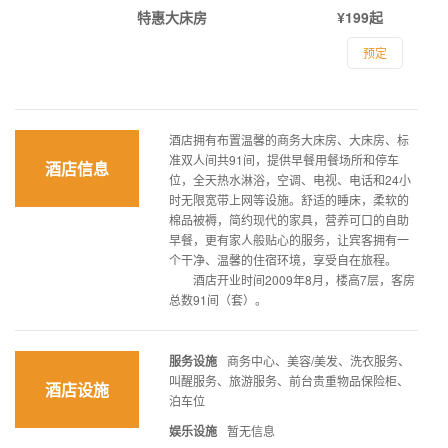
特惠大床房
¥199起
预定
酒店拥有布置温馨的商务大床房、大床房、标
准双人间共91间，提供早餐用餐场所和停车
酒店信息
位，全天热水淋浴，空调、电视、电话和24小
时无限宽带上网等设施。舒适的睡床，柔软的
棉品被褥，简约现代的家具，营养可口的自助
早餐，更有家人般贴心的服务，让宾客拥有一
个干净、温馨的住宿环境，享受自在旅程。
酒店开业时间2009年8月，楼高7层，客房
总数91间（套）。
服务设施
商务中心、美容/美发、洗衣服务、
叫醒服务、旅游服务、前台贵重物品保险柜、
酒店设施
泊车位
娱乐设施
暂无信息