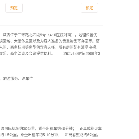
预定
预定
酒店位于二环路北四段9号（416医院对面），地理位置优
谈区域、大堂休息区以及为客人准备的贵重物品寄存室等。酒
人间、商务标间等房型供宾客选择，所有房间配有液晶电视，
娱乐、商务洽谈及会议提供便利。 酒店开业时间2009年3
务、旅游服务、泊车位
流国际机场约30公里，乘坐出租车约40分钟； - 距离成都火车
约1.5公里，乘坐出租车约5-10分钟； - 距离春熙路约6公里，