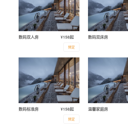
数码双人房
¥158起
数码双床房
预定
数码标准房
¥158起
温馨家庭房
预定