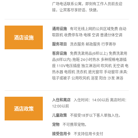
广场电话联系公寓，即刻有工作人员前去迎
接，让宾客尽享舒适、快捷。
通用设施
有可无线上网的公共区域免费 自动
取款机 收费停车场 电梯 空调 普通分体空调
酒店设施
服务项目
洗衣服务 邮政服务 行李寄存
客房设施
免费洗漱用品(6样以上) 免费洗漱用
品(6样以内) 拖鞋 24小时热水 多种规格电源插
座 110V电压插座 独立淋浴间 吹风机 无空调 电
热水器 电视机 洗衣机 遮光窗帘 手动窗帘 床具:
毯子或被子 公用吹风机 浴室 阳台 沙发 淋浴
入住和离店
入住时间：14:00以后 离店时间：
12:00以前
酒店政策
儿童政策
不接受18岁以下客人单独入住。
宠物
不可携带宠物。
接受信用卡
不支持信用卡支付