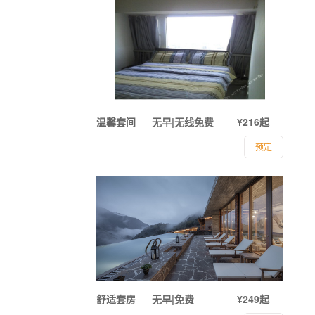
温馨套间
无早|无线免费
¥216起
预定
舒适套房
无早|免费
¥249起