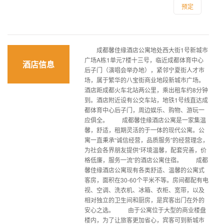
预定
成都馨佳缘酒店公寓地处西大街1号新城市
广场A栋1单元7楼十三号，临近成都体育中心
酒店信息
后子门（演唱会举办地），紧邻宁夏街人才市
场，属于繁华的八宝街商业地段新城市广场。
酒店距成都火车北站两公里，乘出租车约8分钟
到。酒店附近设有公交车站，地铁1号线直达成
都体育中心后子门，周边娱乐、购物、游玩一
应俱全。 成都馨佳缘酒店公寓是一家集温
馨，舒适，租期灵活的于一体的现代公寓。公
寓一直秉承“诚信经营，品质服务”的经营理念，
为社会各界朋友提供“环境温馨，配套完善，价
格低廉，服务一流”的酒店公寓住宿。 成都
馨佳缘酒店公寓现有各类舒适、温馨的公寓式
客房，面积在30-60个平米不等。房间都配有电
视、空调、洗衣机、冰箱、衣柜、宽带，以及
相对独立的卫生间和厨房，是宾客出门在外的
安心之选。 由于公寓位于大型的商业楼盘
楼内，为了让旅客更加省心，宾客可到新城市