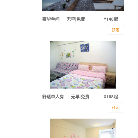
豪华单间
无早|免费
¥148起
预定
舒适单人房
无早|免费
¥168起
预定