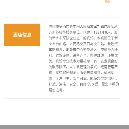
预定
陆翔快捷酒店是中国人民解放军71687部队承
办对外接待服务单位，创建于1991年9月，现
酒店信息
为新乡市军队企业之一的宾馆。本宾馆位于新
乡市自由路、人民路交叉口与火车站、长途汽
车站相邻，地处市中心繁华地区，交通极为便
利。宾馆设施、设备齐全，条件舒适，环境优
美。宾馆专业技术力量雄厚，有一支素质良好
的服务队伍。以军队管理为模式，经营管理严
格，接待程序规范，服务热情周到，价格实
惠，干净卫生，安全可靠，能使您得到“便利、
舒适、清洁、安全、价廉”的享受，是您下榻的
理想之地。