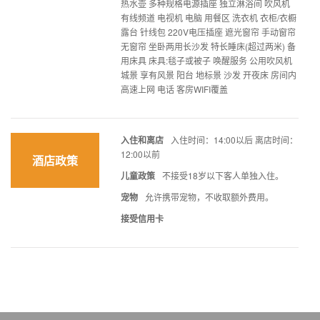
热水壶 多种规格电源插座 独立淋浴间 吹风机
有线频道 电视机 电脑 用餐区 洗衣机 衣柜/衣橱
露台 针线包 220V电压插座 遮光窗帘 手动窗帘
无窗帘 坐卧两用长沙发 特长睡床(超过两米) 备
用床具 床具:毯子或被子 唤醒服务 公用吹风机
城景 享有风景 阳台 地标景 沙发 开夜床 房间内
高速上网 电话 客房WIFI覆盖
入住和离店
入住时间：14:00以后 离店时间：
12:00以前
酒店政策
儿童政策
不接受18岁以下客人单独入住。
宠物
允许携带宠物，不收取额外费用。
接受信用卡