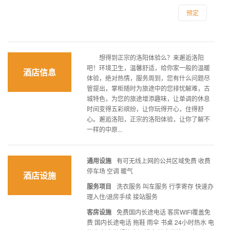
预定
想得到正宗的洛阳体验么？来邂逅洛阳
吧！环境卫生，温馨舒适，给你家一般的温暖
酒店信息
体验，绝对热情，服务周到，您有什么问题尽
管提出，掌柜随时为旅途中的您排忧解难，古
城特色，为您的旅途增添趣味，让单调的休息
时间变得五彩缤纷，让你玩得开心，住得舒
心。邂逅洛阳，正宗的洛阳体验，让你了解不
一样的中原...
通用设施
有可无线上网的公共区域免费 收费
停车场 空调 暖气
酒店设施
服务项目
洗衣服务 叫车服务 行李寄存 快速办
理入住/退房手续 接站服务
客房设施
免费国内长途电话 客房WIFI覆盖免
费 国内长途电话 拖鞋 雨伞 书桌 24小时热水 电