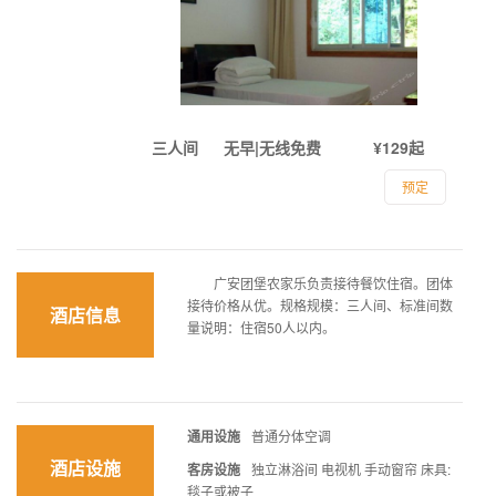
三人间
无早|无线免费
¥129起
预定
广安团堡农家乐负责接待餐饮住宿。团体
接待价格从优。规格规模：三人间、标准间数
酒店信息
量说明：住宿50人以内。
通用设施
普通分体空调
酒店设施
客房设施
独立淋浴间 电视机 手动窗帘 床具:
毯子或被子