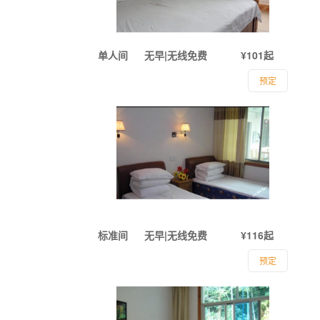
单人间
无早|无线免费
¥101起
预定
标准间
无早|无线免费
¥116起
预定