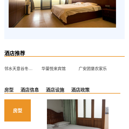
酒店推荐
邻水天意谷冬梅农家乐
华蓥悦来宾馆
广安团堡农家乐
房型
酒店信息
酒店设施
酒店政策
房型