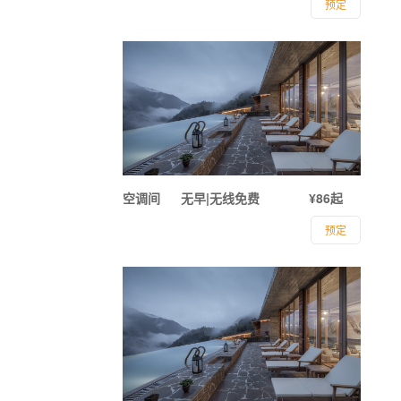
预定
空调间
无早|无线免费
¥86起
预定