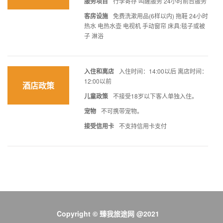
服务项目
行李寄存 叫醒服务 24小时前台服务
客房设施
免费洗漱用品(6样以内) 拖鞋 24小时
热水 电热水壶 电视机 手动窗帘 床具:毯子或被
子 淋浴
入住和离店
入住时间：14:00以后 离店时间：
12:00以前
酒店政策
儿童政策
不接受18岁以下客人单独入住。
宠物
不可携带宠物。
接受信用卡
不支持信用卡支付
Copyright © 臻我旅途网 @2021