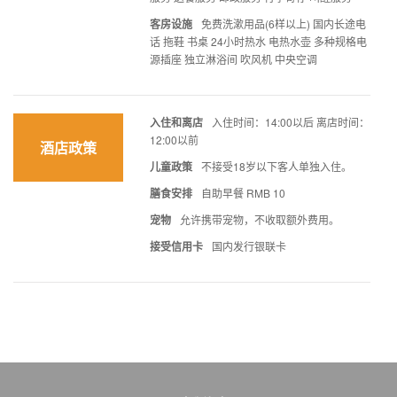
客房设施
免费洗漱用品(6样以上) 国内长途电
话 拖鞋 书桌 24小时热水 电热水壶 多种规格电
源插座 独立淋浴间 吹风机 中央空调
入住和离店
入住时间：14:00以后 离店时间：
12:00以前
酒店政策
儿童政策
不接受18岁以下客人单独入住。
膳食安排
自助早餐 RMB 10
宠物
允许携带宠物，不收取额外费用。
接受信用卡
国内发行银联卡