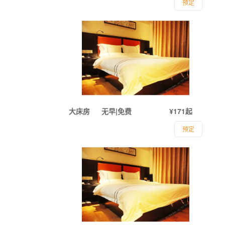
预定
大床房
无早|免费
¥171起
预定