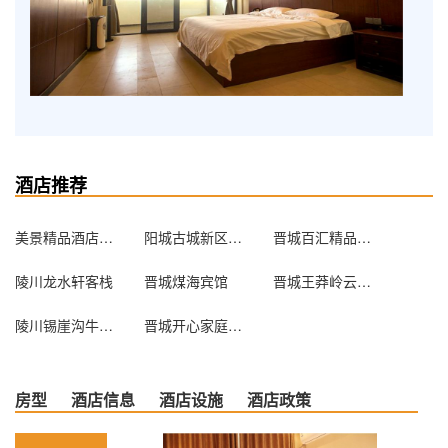
酒店推荐
美景精品酒店（晋城建设路店）
阳城古城新区农家乐接待处
晋城百汇精品酒店
陵川龙水轩客栈
晋城煤海宾馆
晋城王莽岭云海客栈
陵川锡崖沟牛家客栈
晋城开心家庭短租公寓
房型
酒店信息
酒店设施
酒店政策