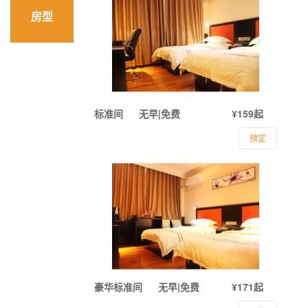
房型
标准间
无早|免费
¥159起
预定
豪华标准间
无早|免费
¥171起