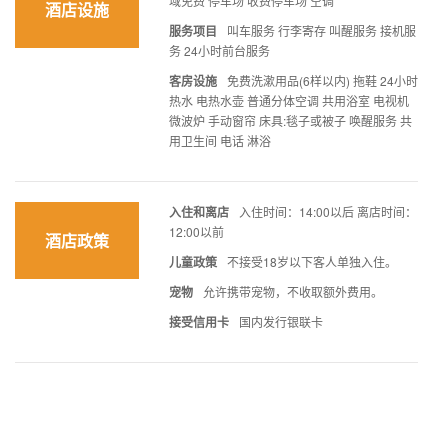
域免费 停车场 收费停车场 空调
酒店设施
服务项目
叫车服务 行李寄存 叫醒服务 接机服
务 24小时前台服务
客房设施
免费洗漱用品(6样以内) 拖鞋 24小时
热水 电热水壶 普通分体空调 共用浴室 电视机
微波炉 手动窗帘 床具:毯子或被子 唤醒服务 共
用卫生间 电话 淋浴
入住和离店
入住时间：14:00以后 离店时间：
12:00以前
酒店政策
儿童政策
不接受18岁以下客人单独入住。
宠物
允许携带宠物，不收取额外费用。
接受信用卡
国内发行银联卡