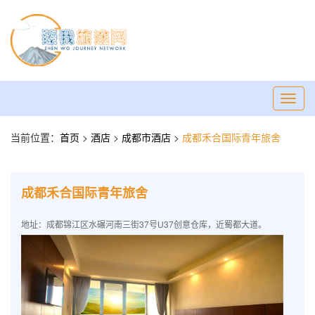
Toggl
navig
当前位置：
首页
>
酒店
>
成都市酒店
>
成都禾合国际青年旅舍
成都禾合国际青年旅舍
地址：成都锦江区水碾河南三街37号U37创意仓库，近蜀都大道。