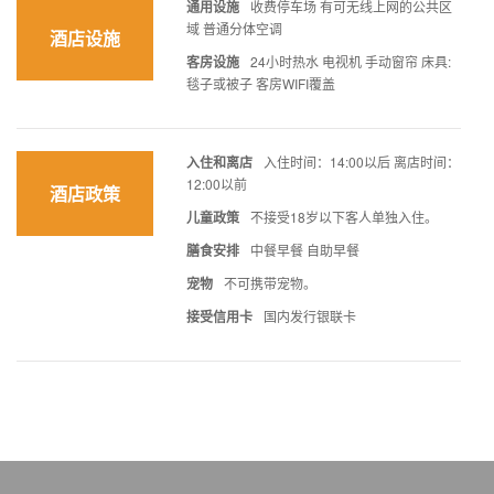
通用设施
收费停车场 有可无线上网的公共区
域 普通分体空调
酒店设施
客房设施
24小时热水 电视机 手动窗帘 床具:
毯子或被子 客房WIFI覆盖
入住和离店
入住时间：14:00以后 离店时间：
12:00以前
酒店政策
儿童政策
不接受18岁以下客人单独入住。
膳食安排
中餐早餐 自助早餐
宠物
不可携带宠物。
接受信用卡
国内发行银联卡