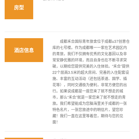
房型
成都禾合国际青年旅舍位于成都u37创意仓
库的七号楼。作为成都唯一一家在艺术园区内
酒店信息
的青旅，我们不仅拥有优秀的文化基因以及非
常安静优雅的环境，而且自身也在不断寻求突
破，以期给您提供完美的入住体验。“禾合”提供
22个层高3.5米的超大房间、完善的入住配套设
施、丰富的互动活动（还包括茶道、国学、插
花等），同时交通极为便利，非常方便您的出
行。如果说成都是一座您来了就不想走的城
市，那么“禾合”就是一家您来了就不想走的青
旅。我们希望能成为您脑海里关于成都的一张
特色名片，一张您旅途中的明信片，望您珍
藏！我们一直在这里等着您，期待与您的见
面！