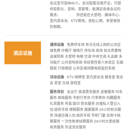
会议室可容纳40人。会议配套设施齐全，可提
供投影仪、音响、茶歇等，能满足各类会议的
需求。 你还能在大堂吧、康体中心、
室内游泳池、KTV等地，放松心情，享受愉快
的假期。
通用设施
免费停车场 有可无线上网的公共区
域免费 中餐厅 咖啡厅 停车场 商场 前台贵重物
酒店设施
品保险柜 大堂吧 电梯 空调 中央空调 礼品廊 多
功能厅 公共音响系统 非经营性客人休息区 无烟
楼层 行政楼层 公共区域闭路电视监控系统
活动设施
KTV 棋牌室 室内游泳池 健身室 夜总
会 茶室 台球 游戏室
服务项目
会议厅 旅游票务服务 送餐服务 叫车
服务 邮政服务 专职行李员 行李寄存 叫醒服务
礼宾服务 传真/复印 熨衣服务 办理私人登记入
住/退房手续 擦鞋服务 婚宴服务 24小时前台服
务 快速办理入住/退房手续 专职门童 信用卡结
算服务 一次性账单结算服务 24小时大堂经理
商务服务 外送洗衣服务