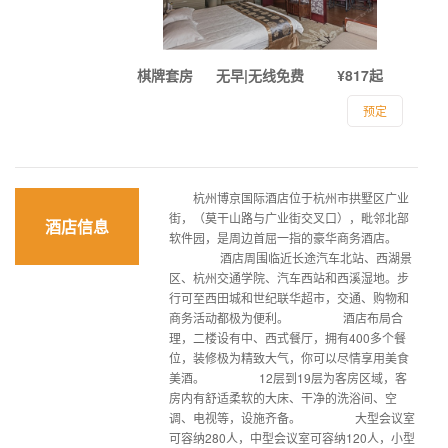
棋牌套房
无早|无线免费
¥817起
预定
杭州博京国际酒店位于杭州市拱墅区广业
街，（莫干山路与广业街交叉口），毗邻北部
酒店信息
软件园，是周边首屈一指的豪华商务酒店。
酒店周围临近长途汽车北站、西湖景
区、杭州交通学院、汽车西站和西溪湿地。步
行可至西田城和世纪联华超市，交通、购物和
商务活动都极为便利。 酒店布局合
理，二楼设有中、西式餐厅，拥有400多个餐
位，装修极为精致大气，你可以尽情享用美食
美酒。 12层到19层为客房区域，客
房内有舒适柔软的大床、干净的洗浴间、空
调、电视等，设施齐备。 大型会议室
可容纳280人，中型会议室可容纳120人，小型