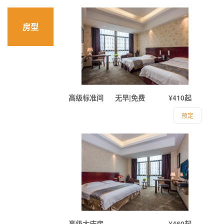
房型
高级标准间
无早|免费
¥410起
预定
高级大床房
¥460起