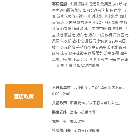
客房设施
免费瓶装水 免费洗漱用品(6样以内)
客房WIFI覆盖免费 国内长途电话 拖鞋 雨伞 书
桌 浴室化妆放大镜 24小时热水 电热水壶 咖啡
壶/茶壶 迷你吧 熨衣设备 小冰箱 多种规格电源
插座 独立淋浴间 吹风机 中央空调 有线频道 卫
星频道 液晶电视机 电视机 CD播放机 用餐区 电
风扇 洗衣机 衣柜/衣橱 暖气 针线包 220V电压
插座 遮光窗帘 手动窗帘 坐卧两用长沙发 备用
床具 床具:毯子或被子 唤醒服务 浴室 城景 享有
风景 地标景 传真 沙发 音响 开夜床 房间内高速
上网 电话 淋浴 客房WIFI覆盖
入住和离店
入住时间：7:00以后 离店时间：
0:00-12:00
酒店政策
儿童政策
不接受18岁以下客人单独入住。
膳食安排
酒店不提供早餐
宠物
不可携带宠物。
接受信用卡
国内发行银联卡