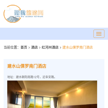
Toggl
navig
当前位置：
首页
>
酒店
>
红河州酒店
>
建水山倮罗南门酒店
建水山倮罗南门酒店
地址：建水朝阳南路12号，近阜安路。