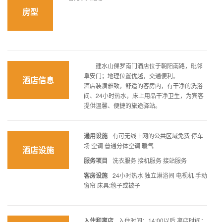
房型
建水山倮罗南门酒店位于朝阳南路，毗邻
阜安门；地理位置优越，交通便利。
酒店信息
酒店装潢雅致，舒适的客房内，有干净的洗浴
间、24小时热水，床上用品干净卫生，为宾客
提供温馨、便捷的旅途驿站。
通用设施
有可无线上网的公共区域免费 停车
场 空调 普通分体空调 暖气
酒店设施
服务项目
洗衣服务 接机服务 接站服务
客房设施
24小时热水 独立淋浴间 电视机 手动
窗帘 床具:毯子或被子
入住和离店
入住时间：14:00以后 离店时间：