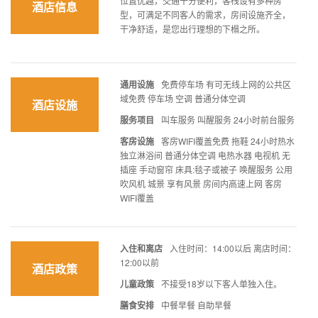
位置优越，交通十分便利，客栈设有多种房
酒店信息
型，可满足不同客人的需求，房间设施齐全，
干净舒适，是您出行理想的下榻之所。
通用设施
免费停车场 有可无线上网的公共区
域免费 停车场 空调 普通分体空调
酒店设施
服务项目
叫车服务 叫醒服务 24小时前台服务
客房设施
客房WIFI覆盖免费 拖鞋 24小时热水
独立淋浴间 普通分体空调 电热水器 电视机 无
插座 手动窗帘 床具:毯子或被子 唤醒服务 公用
吹风机 城景 享有风景 房间内高速上网 客房
WIFI覆盖
入住和离店
入住时间：14:00以后 离店时间：
12:00以前
酒店政策
儿童政策
不接受18岁以下客人单独入住。
膳食安排
中餐早餐 自助早餐