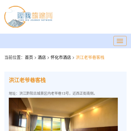
Toggl
navig
当前位置：
首页
>
酒店
>
怀化市酒店
>
洪江老爷巷客栈
洪江老爷巷客栈
地址：洪江黔阳古城景区内老爷巷13号，近西正街南侧。