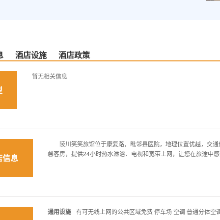
息
酒店设施
酒店政策
暂无相关信息
型
陵川笑笑旅馆位于康复路，毗邻县医院，地理位置优越，交通便
馨客房，提供24小时热水淋浴、电视和宽带上网，让您在旅途中感
店信息
通用设施
有可无线上网的公共区域免费 停车场 空调 普通分体空调