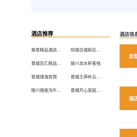
酒店推荐
酒店信
美景精品酒店（晋城建设路店）
阳城古城新区农家乐接待处
房
晋城百汇精品酒店
陵川龙水轩客栈
晋城煤海宾馆
晋城王莽岭云海客栈
陵川锡崖沟牛家客栈
晋城开心家庭短租公寓
酒