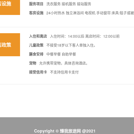
店设施
服务项目
洗衣服务 接机服务 接站服务
客房设施
24小时热水 独立淋浴间 电视机 手动窗帘 床具:毯子或
入住和离店
入住时间：14:00以后 离店时间：12:00以前
店政策
儿童政策
不接受18岁以下客人单独入住。
膳食安排
中餐早餐 自助早餐
宠物
允许携带宠物，具体咨询酒店。
接受信用卡
不支持信用卡支付
Copyright © 臻我旅途网 @2021