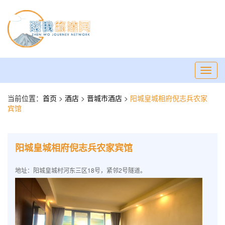
Toggl
navig
当前位置：
首页
>
酒店
>
晋城市酒店
>
阳城皇城相府倪志兵农家
宾馆
阳城皇城相府倪志兵农家宾馆
地址：阳城皇城村河东三区18号，紧邻2号隧道。