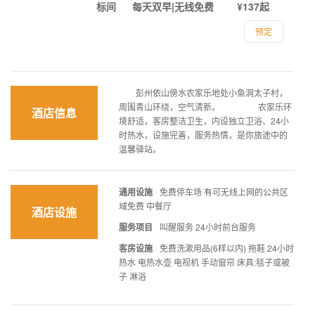
标间
每天双早|无线免费
¥137起
预定
彭州依山傍水农家乐地处小鱼洞太子村，
周围青山环绕，空气清新。 农家乐环
酒店信息
境舒适，客房整洁卫生，内设独立卫浴、24小
时热水，设施完善，服务热情，是你旅途中的
温馨驿站。
通用设施
免费停车场 有可无线上网的公共区
域免费 中餐厅
酒店设施
服务项目
叫醒服务 24小时前台服务
客房设施
免费洗漱用品(6样以内) 拖鞋 24小时
热水 电热水壶 电视机 手动窗帘 床具:毯子或被
子 淋浴