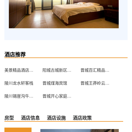
酒店推荐
美景精品酒店（晋城建设路店）
阳城古城新区农家乐接待处
晋城百汇精品酒店
陵川龙水轩客栈
晋城煤海宾馆
晋城王莽岭云海客栈
陵川锡崖沟牛家客栈
晋城开心家庭短租公寓
房型
酒店信息
酒店设施
酒店政策