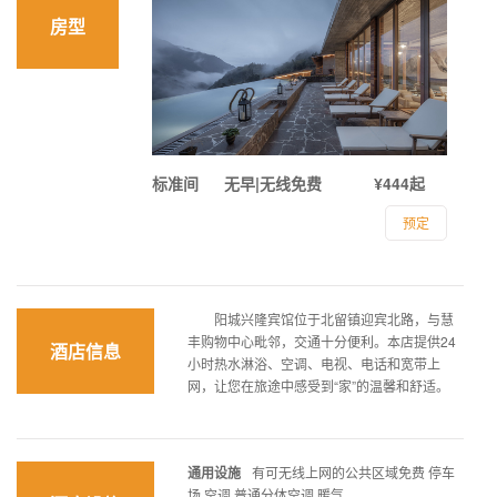
房型
标准间
无早|无线免费
¥444起
预定
阳城兴隆宾馆位于北留镇迎宾北路，与慧
丰购物中心毗邻，交通十分便利。本店提供24
酒店信息
小时热水淋浴、空调、电视、电话和宽带上
网，让您在旅途中感受到“家”的温馨和舒适。
通用设施
有可无线上网的公共区域免费 停车
场 空调 普通分体空调 暖气