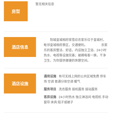
暂无相关信息
房型
阳城皇城相府常雪应农家乐位于皇城村，
毗邻皇城相府景区，交通便利。 农家
酒店信息
乐的客房整洁、舒适，内设独立卫浴、24小时
热水、电视等设施完善；被褥每客一换，干净
卫生，为你提供便捷的休憩空间。
通用设施
有可无线上网的公共区域免费 停车
场 空调 普通分体空调 暖气
酒店设施
服务项目
洗衣服务 接机服务 接站服务
客房设施
24小时热水 独立淋浴间 电视机 手动
窗帘 床具:毯子或被子