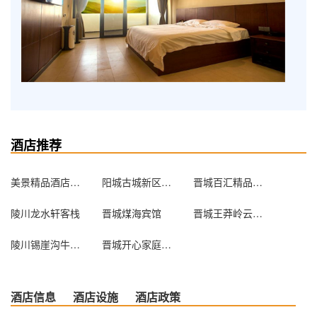
酒店推荐
美景精品酒店（晋城建设路店）
阳城古城新区农家乐接待处
晋城百汇精品酒店
陵川龙水轩客栈
晋城煤海宾馆
晋城王莽岭云海客栈
陵川锡崖沟牛家客栈
晋城开心家庭短租公寓
酒店信息
酒店设施
酒店政策