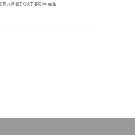
窗帘 床具:毯子或被子 客房WIFI覆盖