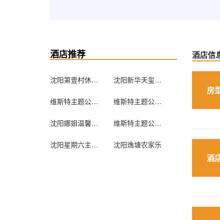
酒店推荐
酒店信
沈阳第壹村休闲浴宫酒店
沈阳新华天玺酒店
房
维斯特主题公寓（沈阳唐轩公馆店）
维斯特主题公寓（沈阳美麟阁店）
沈阳娜姐温馨公寓
维斯特主题公寓（沈阳华强城店）
沈阳星期六主题公寓
沈阳逸塘农家乐
酒