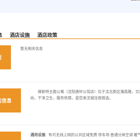
息
酒店设施
酒店政策
暂无相关信息
型
维斯特主题公寓（沈阳唐轩公馆店）位于沈北新区蒲昌路，交通
尚，干净卫生，服务热情，是您来沈城住宿首选。
店信息
通用设施
有可无线上网的公共区域免费 停车场 普通分体空调 暖