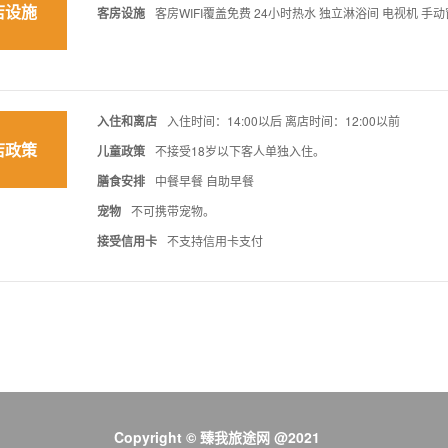
店设施
客房设施
客房WIFI覆盖免费 24小时热水 独立淋浴间 电视机 手动
入住和离店
入住时间：14:00以后 离店时间：12:00以前
店政策
儿童政策
不接受18岁以下客人单独入住。
膳食安排
中餐早餐 自助早餐
宠物
不可携带宠物。
接受信用卡
不支持信用卡支付
Copyright © 臻我旅途网 @2021