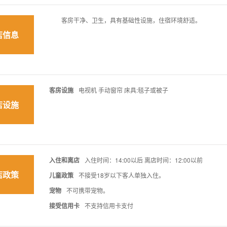
客房干净、卫生，具有基础性设施，住宿环境舒适。
店信息
客房设施
电视机 手动窗帘 床具:毯子或被子
店设施
入住和离店
入住时间：14:00以后 离店时间：12:00以前
店政策
儿童政策
不接受18岁以下客人单独入住。
宠物
不可携带宠物。
接受信用卡
不支持信用卡支付