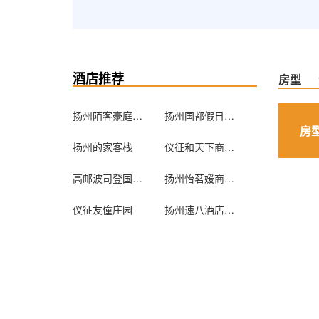
酒店推荐
房型
扬州陌客豪庭旅店雅官人巷店
扬州国都假日酒店(万达广场店)
房
扬州的家客栈
仪征和天下商务宾馆
高邮波司登国际开元名庭大酒店
扬州怡茗媛商务宾馆
仪征友僮庄园
扬州速八酒店龙川大桥店