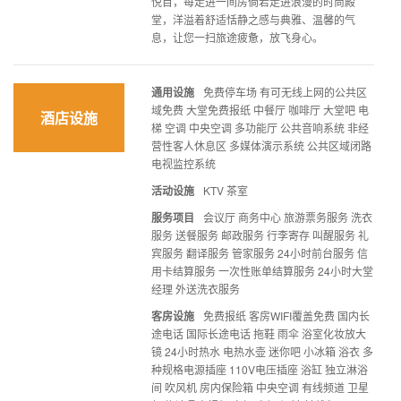
悦目，每走进一间房倘若走进浪漫的时尚殿
堂，洋溢着舒适恬静之感与典雅、温馨的气
息，让您一扫旅途疲惫，放飞身心。
通用设施
免费停车场 有可无线上网的公共区
域免费 大堂免费报纸 中餐厅 咖啡厅 大堂吧 电
酒店设施
梯 空调 中央空调 多功能厅 公共音响系统 非经
营性客人休息区 多媒体演示系统 公共区域闭路
电视监控系统
活动设施
KTV 茶室
服务项目
会议厅 商务中心 旅游票务服务 洗衣
服务 送餐服务 邮政服务 行李寄存 叫醒服务 礼
宾服务 翻译服务 管家服务 24小时前台服务 信
用卡结算服务 一次性账单结算服务 24小时大堂
经理 外送洗衣服务
客房设施
免费报纸 客房WIFI覆盖免费 国内长
途电话 国际长途电话 拖鞋 雨伞 浴室化妆放大
镜 24小时热水 电热水壶 迷你吧 小冰箱 浴衣 多
种规格电源插座 110V电压插座 浴缸 独立淋浴
间 吹风机 房内保险箱 中央空调 有线频道 卫星