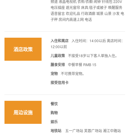
频道 液晶电视机 衣柜/衣橱 闹钟 针线包 220V
电压插座 遮光窗帘 床具:毯子或被子 唤醒服务
语音留言 欢迎礼品 行政酒廊 城景 山景 沙发 电
子秤 房间内高速上网 电话
入住和离店
入住时间：14:00以后 离店时间：
12:00以前
酒店政策
儿童政策
不接受18岁以下客人单独入住。
膳食安排
中餐早餐 RMB 15
宠物
不可携带宠物。
接受信用卡
餐饮
周边设施
购物
娱乐
地铁站
五一广场站 芙蓉广场站 湘江中路站