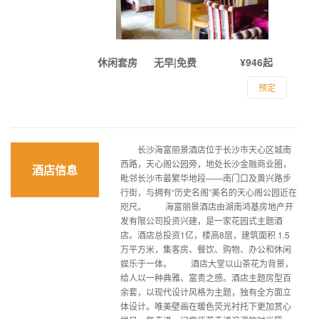
休闲套房
无早|免费
¥946起
预定
长沙海富丽景酒店位于长沙市天心区城南
西路，天心阁公园旁，地处长沙金融商业圈，
酒店信息
毗邻长沙市最繁华地段——南门口及黄兴路步
行街，与拥有“历史名阁”美名的天心阁公园近在
咫尺。 海富丽景酒店由湖南鸿基房地产开
发有限公司投资兴建，是一家花园式主题酒
店。酒店总投资1亿，楼高8层，建筑面积 1.5
万平方米，集客房、餐饮、购物、办公和休闲
娱乐于一体。 酒店大堂以山茶花为背景，
给人以一种典雅、富贵之感。酒店主题房型百
余套，以现代设计风格为主题，独有全方面立
体设计。唯美壁画在暖色荧光衬托下更加赏心