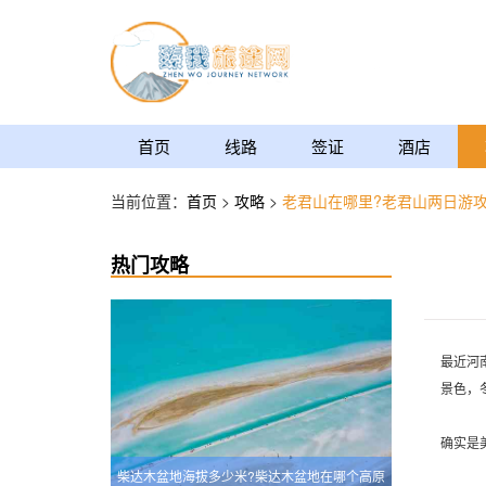
首页
线路
签证
酒店
当前位置：
首页
>
攻略
>
老君山在哪里?老君山两日游
热门攻略
最近河
景色，
确实是
柴达木盆地海拔多少米?柴达木盆地在哪个高原