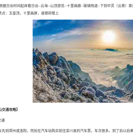
根据日出时间起床看日出--云海--山顶游览--十里画廊--玻璃栈道--下到中灵（云景）
赏点：玉皇顶，十里画屏，道德府楼上
山交通攻略】
交通
车先到郑州或洛阳，然后在汽车站购买前往栾川县的汽车票，车次很多。到了后以后