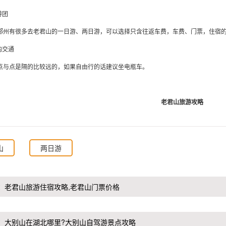
游团
郑州有很多去老君山的一日游、两日游，可以选择只含往返车费，车费、门票，住宿
内交通
点与点是隔的比较远的，如果自由行的话建议坐电瓶车。
老君山旅游攻略
山
两日游
：
​老君山旅游住宿攻略,老君山门票价格
：
大别山在湖北哪里?大别山自驾游景点攻略