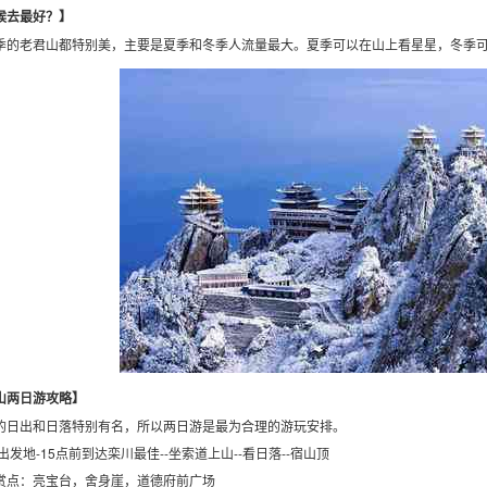
候去最好？】
季的老君山都特别美，主要是夏季和冬季人流量最大。夏季可以在山上看星星，冬季
山两日游攻略】
的日出和日落特别有名，所以两日游是最为合理的游玩安排。
出发地-15点前到达栾川最佳--坐索道上山--看日落--宿山顶
赏点：亮宝台，舍身崖，道德府前广场