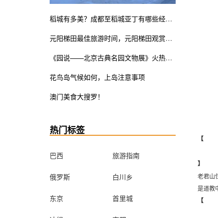
稻城有多美？成都至稻城亚丁有哪些经典线路？
元阳梯田最佳旅游时间，元阳梯田观赏指南
《园说——北京古典名园文物展》火热展览中。皇家瓷器竟也是少女粉ins风？错过这次展览遗憾终生
花鸟岛气候如何，上岛注意事项
澳门美食大搜罗！
热门标签
【
巴西
旅游指南
】
俄罗斯
白川乡
老君山
是道教
东京
首里城
【