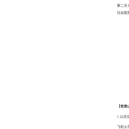
第二天:
日出观
【老君
1.公共
飞机火