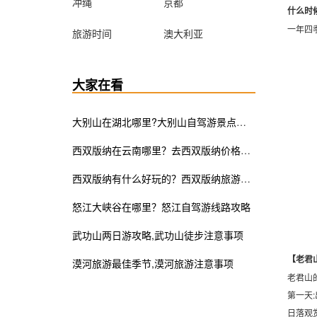
冲绳
京都
什么时
一年四
旅游时间
澳大利亚
大家在看
大别山在湖北哪里?大别山自驾游景点攻略
​西双版纳在云南哪里？去西双版纳价格多少
西双版纳有什么好玩的？西双版纳旅游景点推荐
怒江大峡谷在哪里？怒江自驾游线路攻略
​武功山两日游攻略,武功山徒步注意事项
【老君
漠河旅游最佳季节,漠河旅游注意事项
老君山
第一天:
日落观