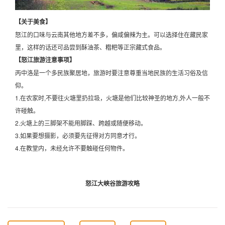
【关于美食】
怒江的口味与云南其他地方差不多，偏咸偏辣为主。可以选择住在藏民家
里，这样的话还可品尝到酥油茶、糌粑等正宗藏式食品。
【怒江旅游注意事项】
丙中洛是一个多民族聚居地，旅游时要注意尊重当地民族的生活习俗及信
仰。
1.在农家时,不要往火塘里扔拉圾，火塘是他们比较神圣的地方,外人一般不
许碰触。
2.火塘上的三脚架不能用脚踩、跨越或随便移动。
3.如果要想摄影，必须要先征得对方同意才行。
4.在教堂内，未经允许不要触碰任何物件。
怒江大峡谷旅游攻略