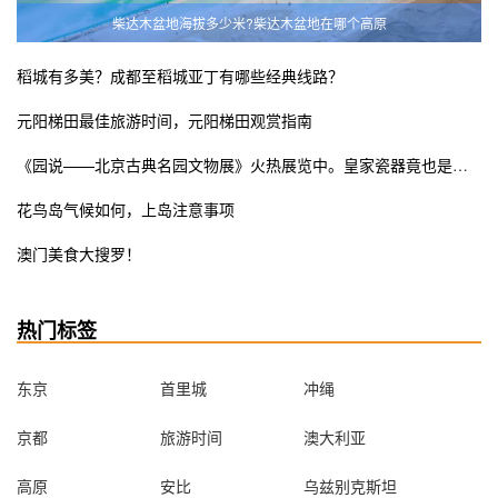
柴达木盆地海拔多少米?柴达木盆地在哪个高原
稻城有多美？成都至稻城亚丁有哪些经典线路？
元阳梯田最佳旅游时间，元阳梯田观赏指南
《园说——北京古典名园文物展》火热展览中。皇家瓷器竟也是少女粉ins风？错过这次展览遗憾终生
花鸟岛气候如何，上岛注意事项
澳门美食大搜罗！
热门标签
东京
首里城
冲绳
京都
旅游时间
澳大利亚
高原
安比
乌兹别克斯坦