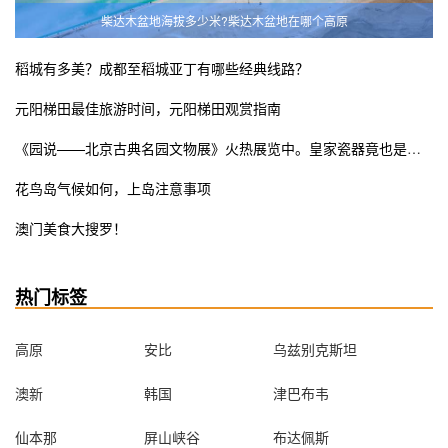
柴达木盆地海拔多少米?柴达木盆地在哪个高原
稻城有多美？成都至稻城亚丁有哪些经典线路？
元阳梯田最佳旅游时间，元阳梯田观赏指南
《园说——北京古典名园文物展》火热展览中。皇家瓷器竟也是少女粉ins风？错过这次展览遗憾终生
花鸟岛气候如何，上岛注意事项
澳门美食大搜罗！
热门标签
高原
安比
乌兹别克斯坦
澳新
韩国
津巴布韦
仙本那
屏山峡谷
布达佩斯