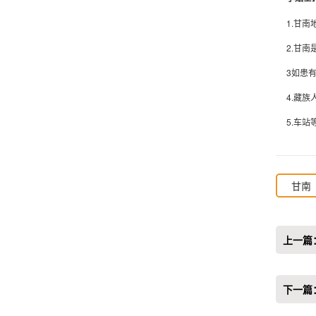
1.甘
2.甘
3如患
4.藏
5.车
甘南
上一篇
下一篇