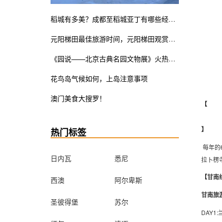
稻城有多美？成都至稻城亚丁有哪些经典线路？
元阳梯田最佳旅游时间，元阳梯田观赏指南
《园说——北京古典名园文物展》火热展览中。皇家瓷器竟也是少女粉ins风？错过这次展览遗憾终生
花鸟岛气候如何，上岛注意事项
澳门美食大搜罗！
【
】
热门标签
每年的
日内瓦
悉尼
拉卜楞
【甘南
西澳
阿尔卑斯
甘南旅
圣彼得堡
苏尔
DAY1