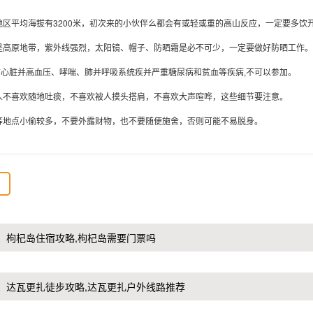
南地区平均海拔有3200米，初次来的小伙伴么都会有或轻或重的高山反应，一定要多
南是高原地带，紫外线强烈，太阳镜、帽子、防晒霜是必不可少，一定要做好防晒工作。
有心脏并高血压、哮喘、肺并呼吸系统疾并严重糖尿病和贫血等疾病,不可以参加。
族人不喜欢随地吐痰，不喜欢被人摸头搭肩，不喜欢大声喧哗，这些细节要注意。
站等地点小偷较多，不要外露财物，也不要随便施舍，否则可能不易脱身。
：
枸杞岛住宿攻略,枸杞岛需要门票吗
：
达瓦更扎徒步攻略,达瓦更扎户外线路推荐