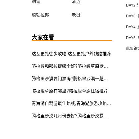
缅甸
清迈
DAY2
琅勃拉邦
老挝
DAY3
DAY4
大家在看
DAY5
此条路
达瓦更扎徒步攻略,达瓦更扎户外线路推荐
喀拉峻和那拉提哪个好?喀拉峻草原徒步攻略
腾格里沙漠要门票吗?腾格里沙漠一趟需要多少钱
喀拉峻草原在哪里?喀拉峻草原住宿推荐
青海湖自驾游最佳路线,青海湖旅游攻略及花费
腾格里沙漠几月份去好?腾格里沙漠露营攻略