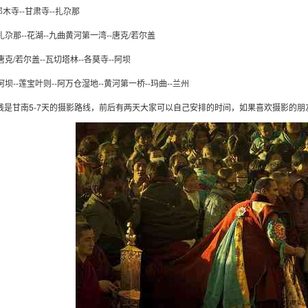
:郎木寺--甘肃寺--扎尕那
: 扎尕那--花湖--九曲黄河第一湾--唐克/若尔盖
: 唐克/若尔盖--瓦切塔林--各莫寺--阿坝
: 阿坝--莲宝叶则--阿万仓湿地--黄河第一桥--玛曲--兰州
线是甘南5-7天的摄影路线，前后有两天大家可以自己安排的时间，如果喜欢摄影的