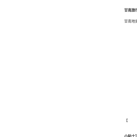
甘南旅
甘南地
【
小贴士