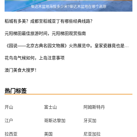
柴达木盆地海拔多少米?柴达木盆地在哪个高原
稻城有多美？成都至稻城亚丁有哪些经典线路？
元阳梯田最佳旅游时间，元阳梯田观赏指南
《园说——北京古典名园文物展》火热展览中。皇家瓷器竟也是少女粉ins风？错过这次展览遗憾终生
花鸟岛气候如何，上岛注意事项
澳门美食大搜罗！
热门标签
开山
富士山
阿姆斯特丹
江户
哥斯达黎加
牙买加
拉西亚
美国
尼亚加拉