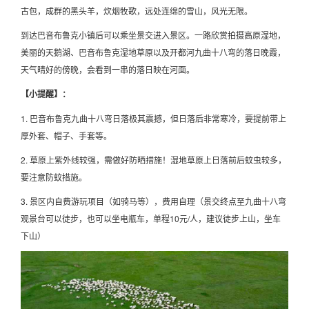
古包，成群的黑头羊，炊烟牧歌，远处连绵的雪山，风光无限。
到达巴音布鲁克小镇后可以乘坐景交进入景区。一路欣赏拍摄高原湿地，
美丽的天鹅湖、巴音布鲁克湿地草原以及开都河九曲十八弯的落日晚霞，
天气晴好的傍晚，会看到一串的落日映在河面。
【小提醒】：
1. 巴音布鲁克九曲十八弯日落极其震撼，但日落后非常寒冷，要提前带上
厚外套、帽子、手套等。
2. 草原上紫外线较强，需做好防晒措施！湿地草原上日落前后蚊虫较多，
要注意防蚊措施。
3. 景区内自费游玩项目（如骑马等），费用自理（景交终点至九曲十八弯
观景台可以徒步，也可以坐电瓶车，单程10元/人，建议徒步上山，坐车
下山）