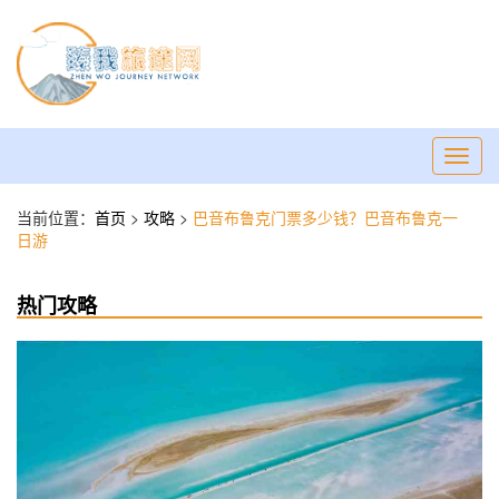
Toggl
navig
当前位置：
首页
>
攻略
>
巴音布鲁克门票多少钱？巴音布鲁克一
日游
热门攻略