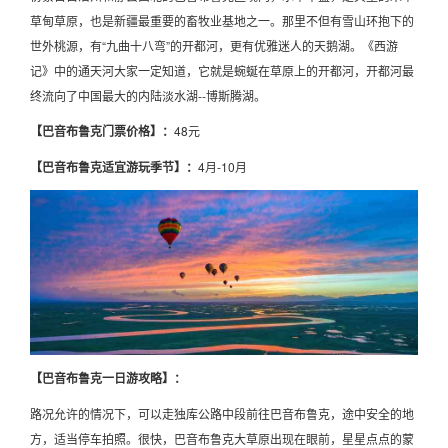
草甸草原，也是新疆最重要的畜牧业基地之一。那里不但有雪山环抱下的
世外桃源，有“九曲十八弯”的开都河，更有优雅迷人的天鹅湖。《西游
记》中的通天河大家一定知道，它就是蜿蜒在草原上的开都河，开都河最
终流向了中国最大的内陆淡水湖--博斯腾湖。
【巴音布鲁克门票价格】：
48元
【巴音布鲁克适宜游玩季节】：
4月-10月
【巴音布鲁克一日游攻略】：
路况允许的情况下，可以走独库公路中段前往巴音布鲁克，途中安全的地
方，适当停车拍照。很快，巴音布鲁克大草原出现在眼前，星星点点的蒙