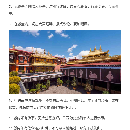
7．无论是寺院僧人还是导游引导讲解，应专心聆听，行动安静，以示尊
重。
8．在殿堂内，切忌大声喧哗、指点议论、妄加嘲讽。
9．行进间应注意规矩，不得勾肩搭背。如需休息，应至适当场所，勿在
殿堂，佛像前或大庭广众前躺卧或随便乱走。
10.殿内如有佛事，更应注意规矩，千万勿要妨碍僧人进行佛事。
11.殿内如有信众磕头拜佛，不可从人前经过，以免干扰礼拜。