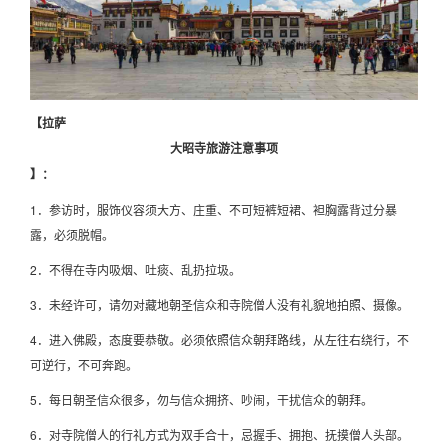
【拉萨
大昭寺旅游注意事项
】：
1．参访时，服饰仪容须大方、庄重、不可短裤短裙、袒胸露背过分暴
露，必须脱帽。
2．不得在寺内吸烟、吐痰、乱扔拉圾。
3．未经许可，请勿对藏地朝圣信众和寺院僧人没有礼貌地拍照、摄像。
4．进入佛殿，态度要恭敬。必须依照信众朝拜路线，从左往右绕行，不
可逆行，不可奔跑。
5．每日朝圣信众很多，勿与信众拥挤、吵闹，干扰信众的朝拜。
6．对寺院僧人的行礼方式为双手合十，忌握手、拥抱、抚摸僧人头部。