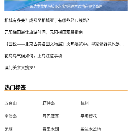
柴达木盆地海拔多少米?柴达木盆地在哪个高原
稻城有多美？成都至稻城亚丁有哪些经典线路？
元阳梯田最佳旅游时间，元阳梯田观赏指南
《园说——北京古典名园文物展》火热展览中。皇家瓷器竟也是少女粉ins风？错过这次展览遗憾终生
花鸟岛气候如何，上岛注意事项
澳门美食大搜罗！
热门标签
五台山
虾峙岛
杭州
南澳岛
丹巴藏寨
平坝樱花
羌塘
赛里木湖
柴达木盆地