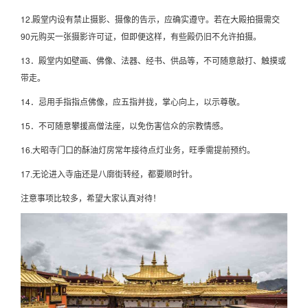
12.殿堂内设有禁止摄影、摄像的告示，应确实遵守。若在大殿拍摄需交
90元购买一张摄影许可证，但即便这样，有些殿仍旧不允许拍摄。
13．殿堂内如壁画、佛像、法器、经书、供品等，不可随意敲打、触摸或
带走。
14．忌用手指指点佛像，应五指并拢，掌心向上，以示尊敬。
15．不可随意攀援高僧法座，以免伤害信众的宗教情感。
16.大昭寺门口的酥油灯房常年接待点灯业务，旺季需提前预约。
17.无论进入寺庙还是八廓街转经，都要顺时针。
注意事项比较多，希望大家认真对待！