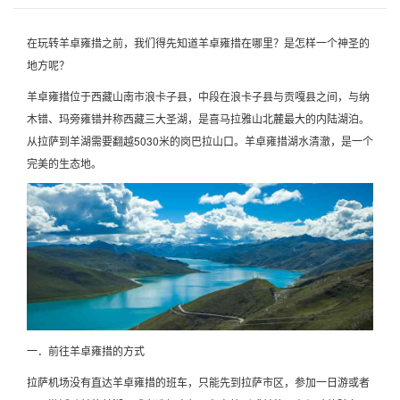
在玩转羊卓雍措之前，我们得先知道羊卓雍措在哪里？是怎样一个神圣的
地方呢？
羊卓雍措位于西藏山南市浪卡子县，中段在浪卡子县与贡嘎县之间，与纳
木错、玛旁雍错并称西藏三大圣湖，是喜马拉雅山北麓最大的内陆湖泊。
从拉萨到羊湖需要翻越5030米的岗巴拉山口。羊卓雍措湖水清澈，是一个
完美的生态地。
一．前往羊卓雍措的方式
拉萨机场没有直达羊卓雍措的班车，只能先到拉萨市区，参加一日游或者