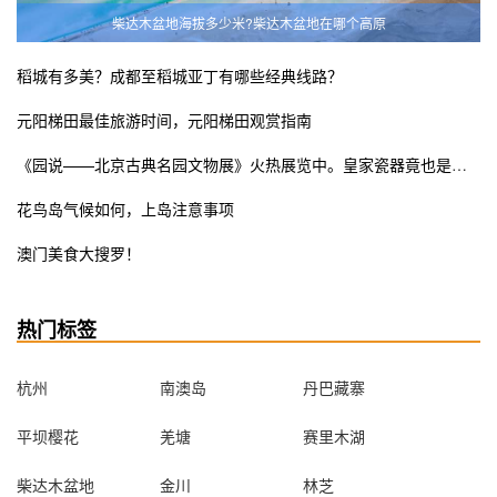
柴达木盆地海拔多少米?柴达木盆地在哪个高原
稻城有多美？成都至稻城亚丁有哪些经典线路？
元阳梯田最佳旅游时间，元阳梯田观赏指南
《园说——北京古典名园文物展》火热展览中。皇家瓷器竟也是少女粉ins风？错过这次展览遗憾终生
花鸟岛气候如何，上岛注意事项
澳门美食大搜罗！
热门标签
杭州
南澳岛
丹巴藏寨
平坝樱花
羌塘
赛里木湖
柴达木盆地
金川
林芝