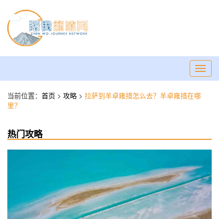
Toggl
navig
当前位置：
首页
>
攻略
>
拉萨到羊卓雍措怎么去？羊卓雍措在哪
里？
热门攻略