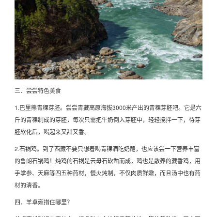
三．尝尝特色美食
1.巴里熊青稞芽胚。尝尝青藏高原海拔3000米产出的青稞芽胚吧。它是六
斤的青稞制成的芽胚，每次只需把牛奶倒入芽胚中，轻轻搅拌一下，待芽
胚软化后，喝起来又甜又香。
2.石锅鸡。到了西藏不要只想着喝青稞酒吃奶酪，也应该尝一下营养丰富
的鲁朗石锅鸡！炖鸡的石锅是云母石砍凿而成，鸡也是散养的藏香鸡，用
手掌参、天麻等四五种药材，慢火炖制，不仅肉质鲜嫩，而且汤中也有药
材的清香。
四．羊卓雍措住哪里？