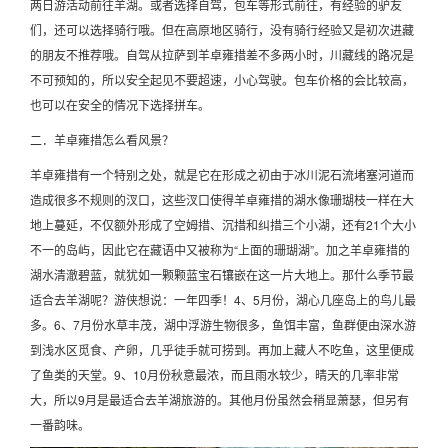
两日游活动前往羊湖。或者选择自驾，包车等形式前往，有经验的驴友
们，还可以选择骑行哦。但在高原地区骑行，没有骑行经验又是初次进藏
的朋友不推荐哦。自驾从拉萨到羊卓雍措差不多两小时，川藏线的路况是
不可预知的，所以安全起见不要超速，小心驾驶。包车价格的会比较高，
也可以在安全的情况下选择拼车。
二．羊卓雍措怎么看风景？
羊卓雍措有一个特别之处，就是它在形成之初由于冰川泥石流堵塞河道而
造成很多不规则的汊口，这些汊口使得羊卓雍措的湖水像珊瑚枝一样在大
地上蔓延，不仅额外形成了空姆措、沉措和纠措三个小湖，还有21个大小
不一的岛屿，因此它在藏语中又被称为“上面的珊瑚湖”。加之羊卓雍措的
湖水清澈碧蓝，就犹如一颗颗蓝宝石镶嵌在这一片大地上。那什么季节最
适合去羊湖呢？游侠想说：一年四季！4、5月份，湖心几座岛上的鸟儿最
多。6、7月份水草丰茂，湖中浮游生物很多，鱼饵丰富，鱼群便由深水游
到浅水区觅食、产卵，几乎徒手就可捞到。再加上藏人不吃鱼，这里便成
了鱼类的天堂。9、10月份秋意最浓，而且雨水较少，晴天的几率非常
大，所以9月是最适合去羊湖旅游的。其他月份虽然会稍显萧瑟，但另有
一番韵味。