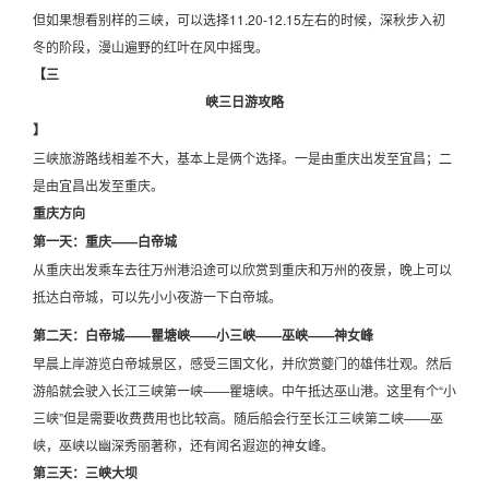
但如果想看别样的三峡，可以选择11.20-12.15左右的时候，深秋步入初
冬的阶段，漫山遍野的红叶在风中摇曳。
【三
峡三日游攻略
】
三峡旅游路线相差不大，基本上是俩个选择。一是由重庆出发至宜昌；二
是由宜昌出发至重庆。
重庆方向
第一天：重庆——白帝城
从重庆出发乘车去往万州港沿途可以欣赏到重庆和万州的夜景，晚上可以
抵达白帝城，可以先小小夜游一下白帝城。
第二天：白帝城——瞿塘峡——小三峡——巫峡——神女峰
早晨上岸游览白帝城景区，感受三国文化，并欣赏夔门的雄伟壮观。然后
游船就会驶入长江三峡第一峡——瞿塘峡。中午抵达巫山港。这里有个“小
三峡”但是需要收费费用也比较高。随后船会行至长江三峡第二峡——巫
峡，巫峡以幽深秀丽著称，还有闻名遐迩的神女峰。
第三天：三峡大坝