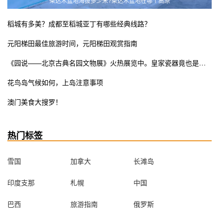
柴达木盆地海拔多少米?柴达木盆地在哪个高原
稻城有多美？成都至稻城亚丁有哪些经典线路？
元阳梯田最佳旅游时间，元阳梯田观赏指南
《园说——北京古典名园文物展》火热展览中。皇家瓷器竟也是少女粉ins风？错过这次展览遗憾终生
花鸟岛气候如何，上岛注意事项
澳门美食大搜罗！
热门标签
雪国
加拿大
长滩岛
印度支那
札幌
中国
巴西
旅游指南
俄罗斯