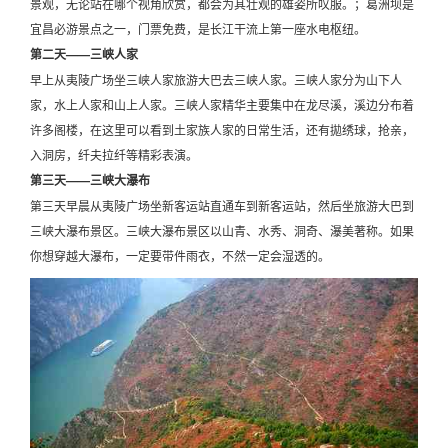
景观，无论站在哪个视角欣赏，都会为其壮观的雄姿所叹服。；葛洲坝是
宜昌必游景点之一，门票免费，是长江干流上第一座水电枢纽。
第二天——三峡人家
早上从夷陵广场坐三峡人家旅游大巴去三峡人家。三峡人家分为山下人
家，水上人家和山上人家。三峡人家精华主要集中在龙尽溪，溪边分布着
许多阁楼，在这里可以看到土家族人家的日常生活，还有拋绣球，抢亲，
入洞房，纤夫拉纤等精彩表演。
第三天——三峡大瀑布
第三天早晨从夷陵广场坐新客运站直通车到新客运站，然后坐旅游大巴到
三峡大瀑布景区。三峡大瀑布景区以山青、水秀、洞奇、瀑美著称。如果
你想穿越大瀑布，一定要带件雨衣，不然一定会湿透的。